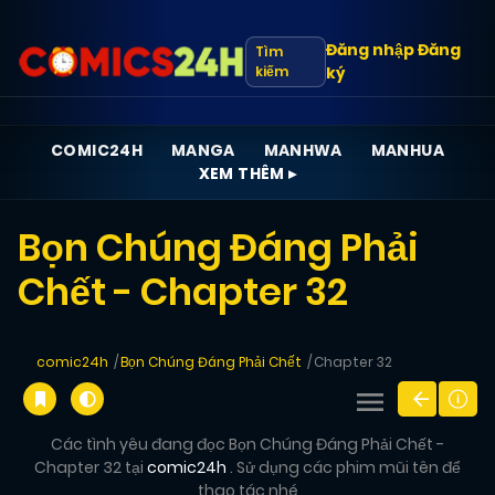
Đăng nhập
Đăng
Tìm
kiếm
ký
COMIC24H
MANGA
MANHWA
MANHUA
XEM THÊM ▸
Bọn Chúng Đáng Phải
Chết - Chapter 32
comic24h
Bọn Chúng Đáng Phải Chết
Chapter 32
Các tình yêu đang đọc Bọn Chúng Đáng Phải Chết -
Chapter 32 tại
comic24h
. Sử dụng các phim mũi tên để
thao tác nhé