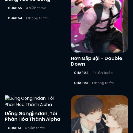
CHAP 55
4 tuần trước
CHAP 54
1 tháng trước
Hơn Gấp Bội – Double
Down
CHAP 24
4 tuần trước
CHAP 23
1 tháng trước
Uống Gongjindan, Tôi
Phân Hóa Thành Alpha
CHAP 51
4 tuần trước