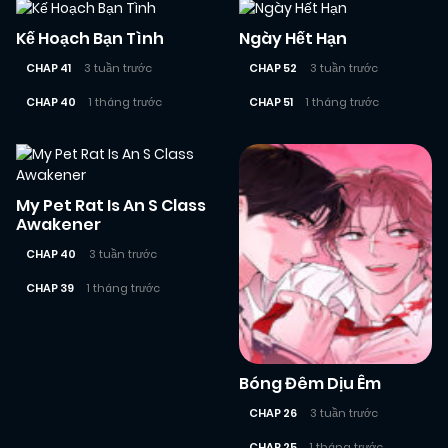
Kế Hoạch Bạn Tình
Ngày Hết Hạn
CHAP 41
3 tuần trước
CHAP 52
3 tuần trước
CHAP 40
1 tháng trước
CHAP 51
1 tháng trước
My Pet Rat Is An S Class
Awakener
CHAP 40
3 tuần trước
CHAP 39
1 tháng trước
Bóng Đêm Dịu Êm
CHAP 26
3 tuần trước
CHAP 25
1 tháng trước