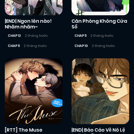
|END| Ngon lên nào!
Căn Phòng Không Cửa
Nhăm nhăm~
Sổ
CHAP 12
2 tháng trước
CHAP 11
2 tháng trước
CHAP 11
2 tháng trước
CHAP 10
2 tháng trước
[RTT] The Muse
|END| Báo Cáo Về Nô Lệ