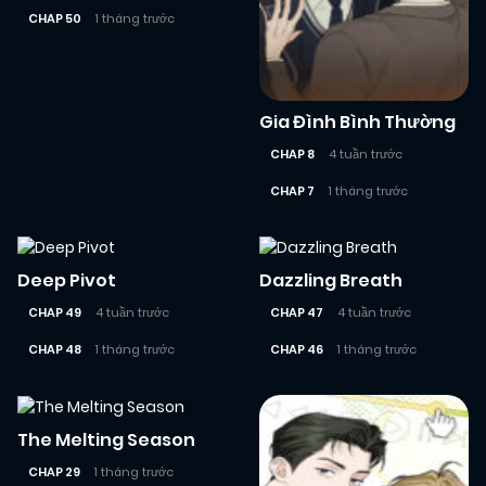
CHAP 50
1 tháng trước
Gia Đình Bình Thường
CHAP 8
4 tuần trước
CHAP 7
1 tháng trước
Deep Pivot
Dazzling Breath
CHAP 49
4 tuần trước
CHAP 47
4 tuần trước
CHAP 48
1 tháng trước
CHAP 46
1 tháng trước
The Melting Season
CHAP 29
1 tháng trước