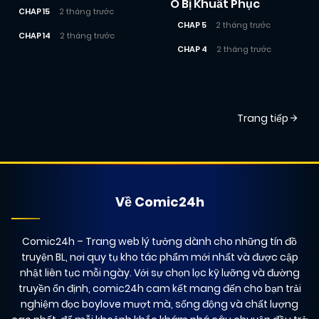
O Bị Khuất Phục
CHAP 15
2 tháng trước
CHAP 5
2 tháng trước
CHAP 14
2 tháng trước
CHAP 4
2 tháng trước
Posts
Trang tiếp
navigation
Về Comic24h
Comic24h
– Trang web lý tưởng dành cho những tín đồ
truyện BL, nơi quy tụ kho tác phẩm mới nhất và được cập
nhật liên tục mỗi ngày. Với sự chọn lọc kỹ lưỡng và đường
truyền ổn định, comic24h cam kết mang đến cho bạn trải
nghiệm đọc boylove mượt mà, sống động và chất lượng