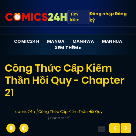
Đăng nhập
Đăng
Tìm
kiếm
ký
COMIC24H
MANGA
MANHWA
MANHUA
XEM THÊM ▸
Công Thức Cấp Kiếm
Thần Hồi Quy - Chapter
21
comic24h
Công Thức Cấp Kiếm Thần Hồi Quy
Chapter 21