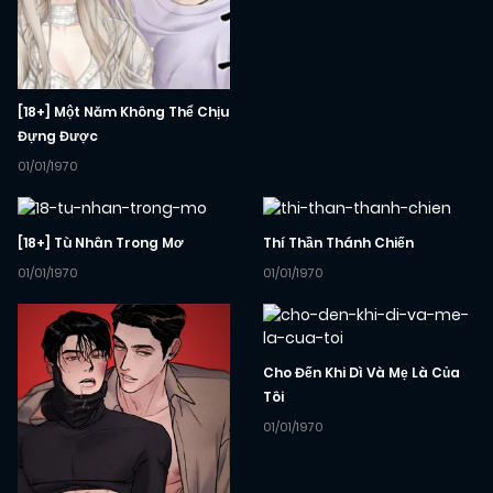
[18+] Một Năm Không Thể Chịu
Đựng Được
01/01/1970
[18+] Tù Nhân Trong Mơ
Thí Thần Thánh Chiến
01/01/1970
01/01/1970
Cho Đến Khi Dì Và Mẹ Là Của
Tôi
01/01/1970