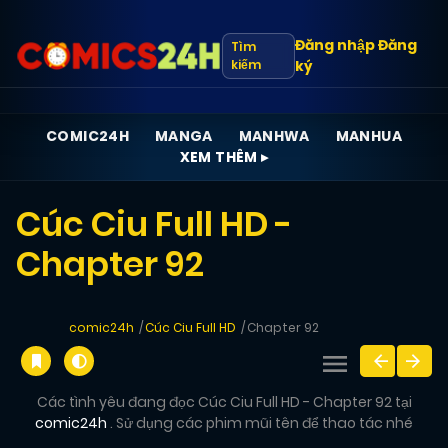
Đăng nhập
Đăng
Tìm
kiếm
ký
COMIC24H
MANGA
MANHWA
MANHUA
XEM THÊM ▸
Cúc Ciu Full HD -
Chapter 92
comic24h
Cúc Ciu Full HD
Chapter 92
Các tình yêu đang đọc Cúc Ciu Full HD - Chapter 92 tại
comic24h
. Sử dụng các phim mũi tên để thao tác nhé