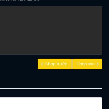
Chap trước
Chap sau