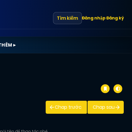
Tìm kiếm
Đăng nhập
Đăng ký
THÊM ▸
Chap trước
Chap sau
mũi tên để thao tác nhé