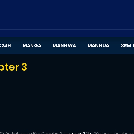
C24H
MANGA
MANHWA
MANHUA
XEM 
pter 3
uộc tình gian dối - Chapter 3 tại
comic24h
. Sử dụng các phim 