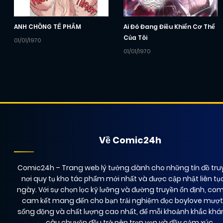
ANH CHỒNG TẾ PHẨM
Ai Đó Đang Điều Khiển Cơ Thể
Của Tôi
01/01/1970
01/01/1970
Về Comic24h
Comic24h
– Trang web lý tưởng dành cho những tín đồ truy
nơi quy tụ kho tác phẩm mới nhất và được cập nhật liên tụ
ngày. Với sự chọn lọc kỹ lưỡng và đường truyền ổn định, co
cam kết mang đến cho bạn trải nghiệm đọc boylove mượ
sống động và chất lượng cao nhất, để mỗi khoảnh khắc kh
câu chuyện đều trở nên trọn vẹn và đầy cảm xúc.