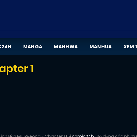
C24H
MANGA
MANHWA
MANHUA
XEM 
apter 1
inh Hồn Mu Ryeong - Chapter 1 tại
comic24h
. Sử dụng các phim 