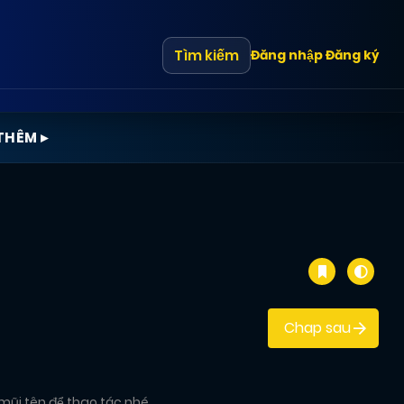
Tìm kiếm
Đăng nhập
Đăng ký
THÊM ▸
Chap sau
mũi tên để thao tác nhé