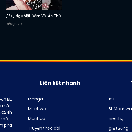
[18+] Ngủ Một Đêm Với Ác Thú
01/01/1970
Liên kết nhanh
Manga
18+
ện BL,
c mỗi
Manhwa
BL Manhwa
mic24h
Manhua
niên hạ
t mà,
ám phá
Truyện theo dõi
giả tưởng