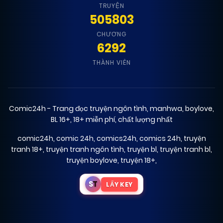
TRUYỆN
505803
CHƯƠNG
6292
THÀNH VIÊN
Comic24h - Trang đọc truyện ngôn tình, manhwa, boylove,
BL 16+, 18+ miễn phí, chất lượng nhất
comic24h
,
comic 24h
,
comics24h
,
comics 24h
,
truyện
tranh 18+
,
truyện tranh ngôn tình
,
truyện bl
,
truyện tranh bl
,
truyện boylove
,
truyện 18+
,
S
T
LẤY KEY