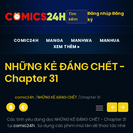
Đăng nhập
Đăng
Tìm
kiếm
ký
COMIC24H
MANGA
MANHWA
MANHUA
XEM THÊM ▸
NHỮNG KẺ ĐÁNG CHẾT -
Chapter 31
comic24h
NHỮNG KẺ ĐÁNG CHẾT
Chapter 31
Các tình yêu đang đọc NHỮNG KẺ ĐÁNG CHẾT - Chapter 31
tại
comic24h
. Sử dụng các phim mũi tên để thao tác nhé