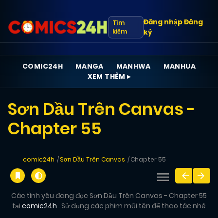
Đăng nhập
Đăng
Tìm
kiếm
ký
COMIC24H
MANGA
MANHWA
MANHUA
XEM THÊM ▸
Sơn Dầu Trên Canvas -
Chapter 55
comic24h
Sơn Dầu Trên Canvas
Chapter 55
Các tình yêu đang đọc Sơn Dầu Trên Canvas - Chapter 55
tại
comic24h
. Sử dụng các phim mũi tên để thao tác nhé