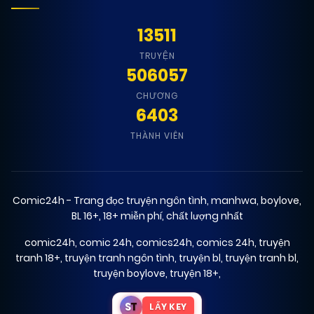
13511
TRUYỆN
506057
CHƯƠNG
6403
THÀNH VIÊN
Comic24h - Trang đọc truyện ngôn tình, manhwa, boylove,
BL 16+, 18+ miễn phí, chất lượng nhất
comic24h
,
comic 24h
,
comics24h
,
comics 24h
,
truyện
tranh 18+
,
truyện tranh ngôn tình
,
truyện bl
,
truyện tranh bl
,
truyện boylove
,
truyện 18+
,
S
T
LẤY KEY