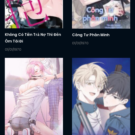
Không Có Tiền Trả Nợ Thì Đến
Công Tư Phân Minh
Ôm Tôi Đi
01/01/1970
01/01/1970