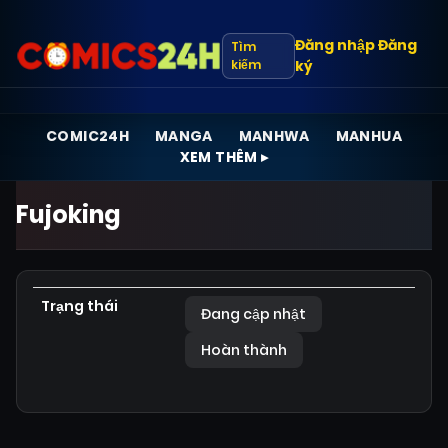
Đăng nhập
Đăng
Tìm
kiếm
ký
COMIC24H
MANGA
MANHWA
MANHUA
XEM THÊM ▸
Fujoking
Trạng thái
Đang cập nhật
Hoàn thành