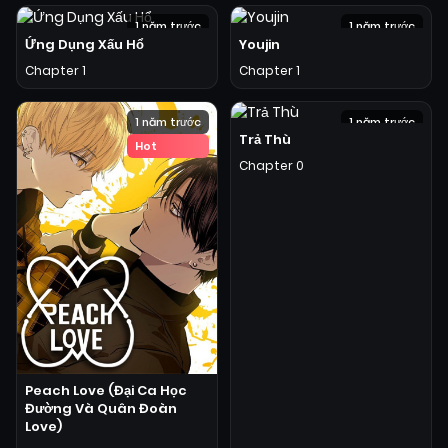
1 năm trước
1 năm trước
Ứng Dụng Xấu Hổ
Youjin
Hot
Hot
Chapter 1
Chapter 1
1 năm trước
1 năm trước
Trả Thù
Hot
Hot
Chapter 0
Peach Love (Đại Ca Học
Đường Và Quân Đoàn
Love)