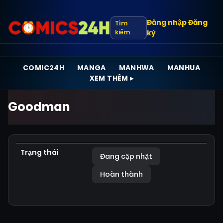
Đăng nhập
Đăng
Tìm
kiếm
ký
COMIC24H
MANGA
MANHWA
MANHUA
XEM THÊM ▸
Goodman
Trạng thái
Đang cập nhật
Hoàn thành