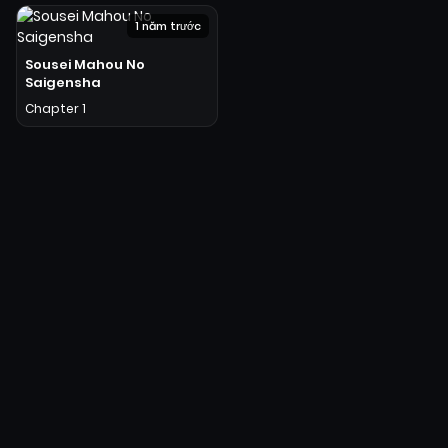
1 năm trước
Sousei Mahou No
Saigensha
Chapter 1