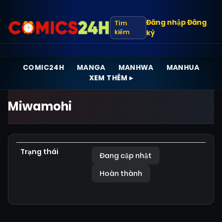
Đăng nhập
Đăng
Tìm
kiếm
ký
COMIC24H
MANGA
MANHWA
MANHUA
XEM THÊM ▸
Miwamohi
Trạng thái
Đang cập nhật
Hoàn thành