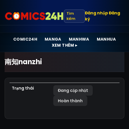
Đăng nhập
Đăng
Tìm
kiếm
ký
COMIC24H
MANGA
MANHWA
MANHUA
XEM THÊM ▸
南知nanzhi
Trạng thái
Đang cập nhật
Hoàn thành