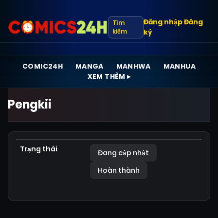
Đăng nhập
Đăng
Tìm
kiếm
ký
COMIC24H
MANGA
MANHWA
MANHUA
XEM THÊM ▸
Pengkii
Trạng thái
Đang cập nhật
Hoàn thành