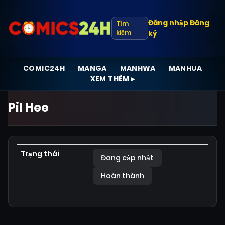
Đăng nhập
Đăng
Tìm
kiếm
ký
COMIC24H
MANGA
MANHWA
MANHUA
XEM THÊM ▸
Pil Hee
Trạng thái
Đang cập nhật
Hoàn thành