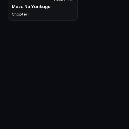
1 năm trước
Mozu No Yurikago
Chapter 1