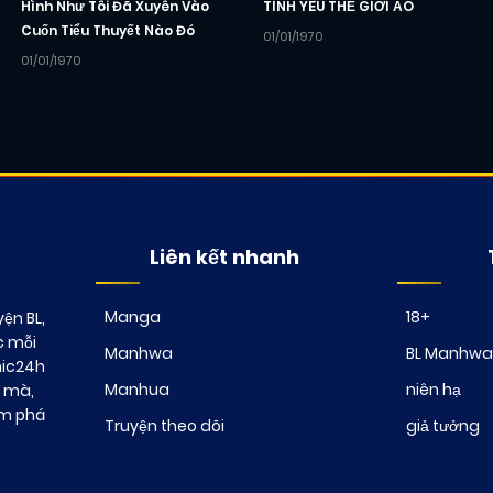
Hình Như Tôi Đã Xuyên Vào
TÌNH YÊU THẾ GIỚI ẢO
Cuốn Tiểu Thuyết Nào Đó
01/01/1970
01/01/1970
Liên kết nhanh
Manga
18+
ện BL,
c mỗi
Manhwa
BL Manhwa
mic24h
Manhua
niên hạ
t mà,
ám phá
Truyện theo dõi
giả tưởng