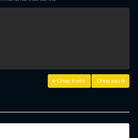
Chap trước
Chap sau