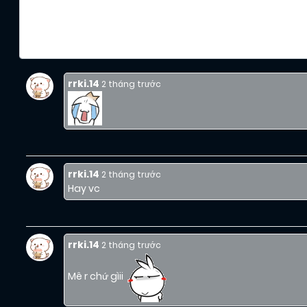
rrki.14
2 tháng trước
rrki.14
2 tháng trước
Hay vc
rrki.14
2 tháng trước
Mê r chứ gìii