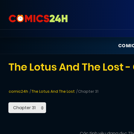
COMI
The Lotus And The Lost -
comic24h
The Lotus And The Lost
Chapter 31
Các tình yêu đang đọc The