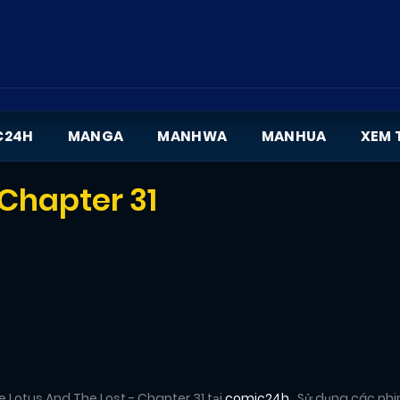
C24H
MANGA
MANHWA
MANHUA
XEM 
 Chapter 31
 Lotus And The Lost - Chapter 31 tại
comic24h
. Sử dụng các ph