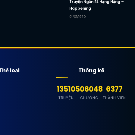
Truyện Ngắn BL Hạng Nặng –
Happening
01/01/1970
Thể loại
Thống kê
13510
506048
6377
TRUYỆN
CHƯƠNG
THÀNH VIÊN