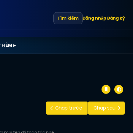
Tìm kiếm
Đăng nhập
Đăng ký
THÊM ▸
Chap trước
Chap sau
im mũi tên để thao tác nhé