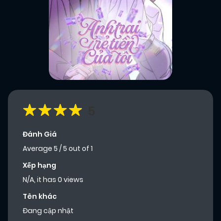
5
Đánh Giá
Average
5
/
5
out of
1
Xếp hạng
N/A, it has 0 views
Tên khác
Đang cập nhật