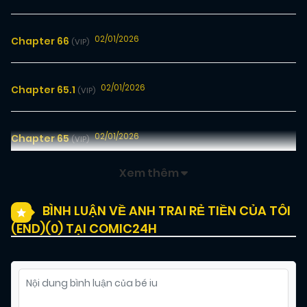
02/01/2026
Chapter 66
(VIP)
02/01/2026
Chapter 65.1
(VIP)
02/01/2026
Chapter 65
(VIP)
Xem thêm
02/01/2026
Chapter 64
(VIP)
BÌNH LUẬN VỀ ANH TRAI RẺ TIỀN CỦA TÔI
(END)(
0
) TẠI COMIC24H
02/01/2026
Chapter 63
(VIP)
02/01/2026
Chapter 62
(VIP)