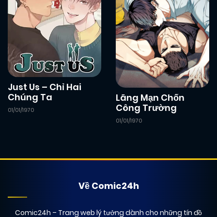
02/01/2026
Chapter 48
(VIP)
02/01/2026
Chapter 47
(VIP)
Just Us – Chỉ Hai
Chúng Ta
Lãng Mạn Chốn
02/01/2026
Chapter 46
(VIP)
Công Trường
01/01/1970
01/01/1970
02/01/2026
Chapter 45
(VIP)
02/01/2026
Chapter 44
(VIP)
Về Comic24h
02/01/2026
Chapter 43
(VIP)
Comic24h
– Trang web lý tưởng dành cho những tín đồ