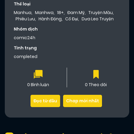
Thể loại
Manhua
,
Manhwa
,
18+
,
Đam Mỹ
,
Truyện Màu
,
Phiêu Lưu
,
Hành Động
,
Cổ Đại
,
Dưa Leo Truyện
Nhóm dịch
comic24h
Tình trạng
completed
0 Bình luận
0 Theo dõi
Đọc từ đầu
Chap mới nhất