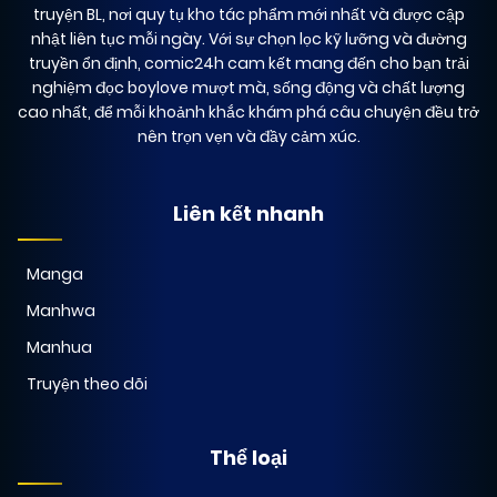
truyện BL, nơi quy tụ kho tác phẩm mới nhất và được cập
nhật liên tục mỗi ngày. Với sự chọn lọc kỹ lưỡng và đường
02/01/2026
Chapter 42
(VIP)
truyền ổn định, comic24h cam kết mang đến cho bạn trải
nghiệm đọc boylove mượt mà, sống động và chất lượng
cao nhất, để mỗi khoảnh khắc khám phá câu chuyện đều trở
02/01/2026
Chapter 41
(VIP)
nên trọn vẹn và đầy cảm xúc.
02/01/2026
Chapter 40
(VIP)
Liên kết nhanh
Manga
02/01/2026
Chapter 39
(VIP)
Manhwa
Manhua
02/01/2026
Chapter 38
(VIP)
Truyện theo dõi
02/01/2026
Chapter 37
(VIP)
Thể loại