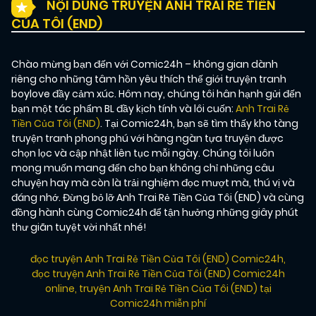
NỘI DUNG TRUYỆN ANH TRAI RẺ TIỀN
CỦA TÔI (END)
Chào mừng bạn đến với Comic24h – không gian dành
riêng cho những tâm hồn yêu thích thế giới truyện tranh
boylove đầy cảm xúc. Hôm nay, chúng tôi hân hạnh gửi đến
bạn một tác phẩm BL đầy kịch tính và lôi cuốn:
Anh Trai Rẻ
Tiền Của Tôi (END)
. Tại Comic24h, bạn sẽ tìm thấy kho tàng
truyện tranh phong phú với hàng ngàn tựa truyện được
chọn lọc và cập nhật liên tục mỗi ngày. Chúng tôi luôn
mong muốn mang đến cho bạn không chỉ những câu
chuyện hay mà còn là trải nghiệm đọc mượt mà, thú vị và
đáng nhớ. Đừng bỏ lỡ Anh Trai Rẻ Tiền Của Tôi (END) và cùng
đồng hành cùng Comic24h để tận hưởng những giây phút
thư giãn tuyệt vời nhất nhé!
đọc truyện Anh Trai Rẻ Tiền Của Tôi (END) Comic24h
,
đọc truyện Anh Trai Rẻ Tiền Của Tôi (END) Comic24h
online
,
truyện Anh Trai Rẻ Tiền Của Tôi (END) tại
Comic24h miễn phí