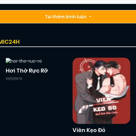
Tải thêm bình luận
OMIC24H
Hơi Thở Rực Rỡ
01/01/1970
Viên Kẹo Đỏ