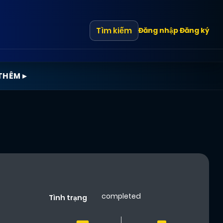
Tìm kiếm
Đăng nhập
Đăng ký
THÊM ▸
completed
Tình trạng