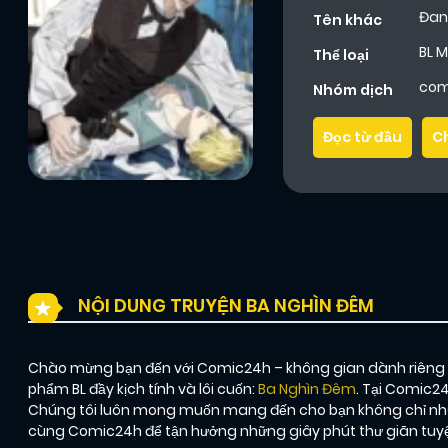
Đan
Tên khác
BL 
Thể loại
com
Nhóm dịch
Đọc từ đầu
C
NỘI DUNG TRUYỆN BA NGHÌN ĐÊM
Chào mừng bạn đến với Comic24h – không gian dành riêng ch
phẩm BL đầy kịch tính và lôi cuốn:
Ba Nghìn Đêm
. Tại Comic24
Chúng tôi luôn mong muốn mang đến cho bạn không chỉ nhữ
cùng Comic24h để tận hưởng những giây phút thư giãn tuyệt