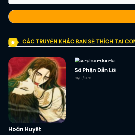
CÁC TRUYỆN KHÁC BẠN SẼ THÍCH TẠI C
Số Phận Dẫn Lối
01/01/1970
Hoán Huyết