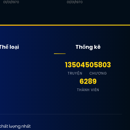
01/01/1970
01/01/1970
Thể loại
Thống kê
13504
505803
TRUYỆN
CHƯƠNG
6289
THÀNH VIÊN
chất lượng nhất