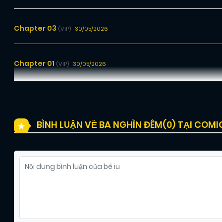
Chapter 03
30/05/2026
(VIP)
Chapter 01
30/05/2026
(VIP)
BÌNH LUẬN VỀ BA NGHÌN ĐÊM(
0
) TẠI COM