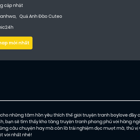
g cập nhật
Manhwa
,
Quả Anh Đào Cuteo
ic24h
hap mới nhất
o những tâm hồn yêu thích thế giới truyện tranh boylove đầy 
h, bạn sẽ tìm thấy kho tàng truyện tranh phong phú với hàng ngà
ng câu chuyện hay mà còn là trải nghiệm đọc mượt mà, thú vị 
 vời nhất nhé!