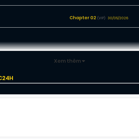
Chapter 02
30/05/2026
(VIP)
Xem thêm
IC24H