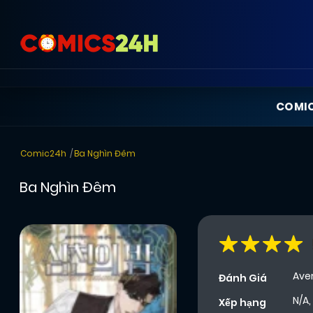
COMI
Comic24h
Ba Nghìn Đêm
Ba Nghìn Đêm
Ave
Đánh Giá
N/A,
Xếp hạng