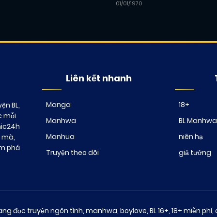
01/01/1970
Liên kết nhanh
Manga
18+
ện BL,
c mỗi
Manhwa
BL Manhwa
mic24h
Manhua
niên hạ
t mà,
ám phá
Truyện theo dõi
giả tưởng
ng đọc truyện ngôn tình, manhwa, boylove, BL 16+, 18+ miễn phí, 