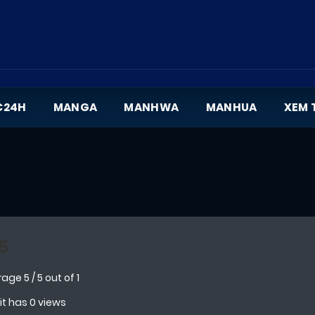
C24H
MANGA
MANHWA
MANHUA
XEM 
5
rage
5
/
5
out of
1
 it has 0 views