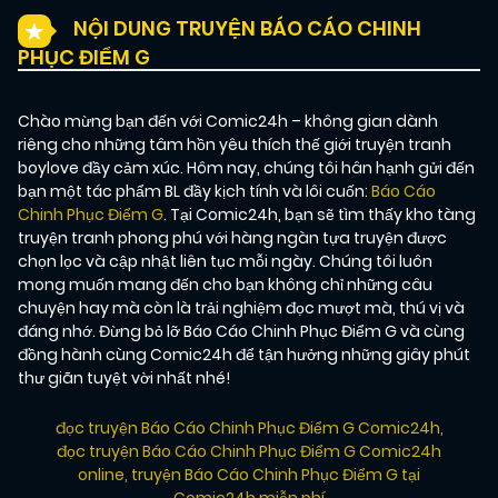
NỘI DUNG TRUYỆN BÁO CÁO CHINH
PHỤC ĐIỂM G
Chào mừng bạn đến với Comic24h – không gian dành
riêng cho những tâm hồn yêu thích thế giới truyện tranh
boylove đầy cảm xúc. Hôm nay, chúng tôi hân hạnh gửi đến
bạn một tác phẩm BL đầy kịch tính và lôi cuốn:
Báo Cáo
Chinh Phục Điểm G
. Tại Comic24h, bạn sẽ tìm thấy kho tàng
truyện tranh phong phú với hàng ngàn tựa truyện được
chọn lọc và cập nhật liên tục mỗi ngày. Chúng tôi luôn
mong muốn mang đến cho bạn không chỉ những câu
chuyện hay mà còn là trải nghiệm đọc mượt mà, thú vị và
đáng nhớ. Đừng bỏ lỡ Báo Cáo Chinh Phục Điểm G và cùng
đồng hành cùng Comic24h để tận hưởng những giây phút
thư giãn tuyệt vời nhất nhé!
đọc truyện Báo Cáo Chinh Phục Điểm G Comic24h
,
đọc truyện Báo Cáo Chinh Phục Điểm G Comic24h
online
,
truyện Báo Cáo Chinh Phục Điểm G tại