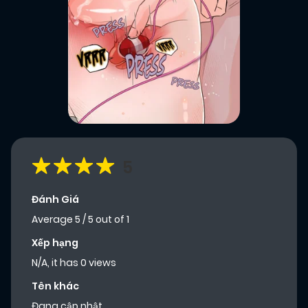
5
Đánh Giá
Average
5
/
5
out of
1
Xếp hạng
N/A, it has 0 views
Tên khác
Đang cập nhật