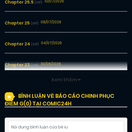
10/07/2026
Chapter 25.5
(VIP)
08/07/2026
Chapter 25
(VIP)
04/07/2026
Chapter 24
(VIP)
30/06/2026
Chapter 23
(VIP)
Xem thêm
27/06/2026
Chapter 22
(VIP)
BÌNH LUẬN VỀ BÁO CÁO CHINH PHỤC
ĐIỂM G(
0
) TẠI COMIC24H
24/06/2026
Chapter 21
(VIP)
22/06/2026
Chapter 20
(VIP)