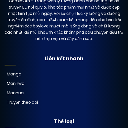
Comic24h
– Trang web lý tưởng dành cho những tín đồ
truyện BL, nơi quy tụ kho tác phẩm mới nhất và được cập
nhật liên tục mỗi ngày. Với sự chọn lọc kỹ lưỡng và đường
truyền ổn định, comic24h cam kết mang đến cho bạn trải
nghiệm đọc boylove mượt mà, sống động và chất lượng
cao nhất, để mỗi khoảnh khắc khám phá câu chuyện đều trở
nên trọn vẹn và đầy cảm xúc.
Liên kết nhanh
Manga
Manhwa
Manhua
Truyện theo dõi
Thể loại