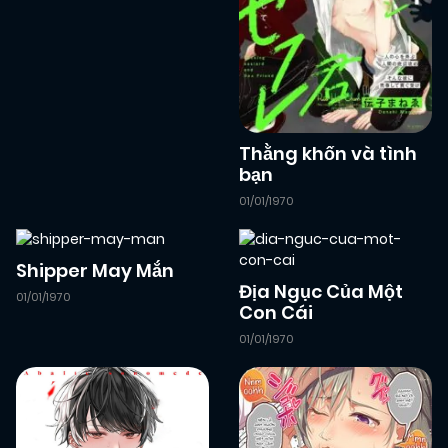
03/06/2026
Chapter 13
(VIP)
30/05/2026
Chapter 12
(VIP)
Thằng khốn và tình
bạn
26/05/2026
Chapter 11
(VIP)
01/01/1970
23/05/2026
Chapter 10
(VIP)
Shipper May Mắn
Địa Ngục Của Một
01/01/1970
Con Cái
21/05/2026
Chapter 9
(VIP)
01/01/1970
20/05/2026
Chapter 8
(VIP)