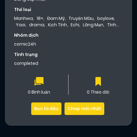
Thể loại
Manhwa
,
18+
,
Đam Mỹ
,
Truyện Màu
,
boylove
,
Yaoi
,
drama
,
Kịch Tính
,
Echi
,
Lãng Mạn
,
Tình
Cảm
,
Dưa Leo Truyện
Nhóm dịch
comic24h
Tình trạng
completed
0 Bình luận
0 Theo dõi
Đọc từ đầu
Chap mới nhất