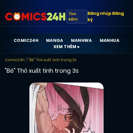
Đăng nhập
Đăng
Tìm
kiếm
ký
COMIC24H
MANGA
MANHWA
MANHUA
XEM THÊM ▸
Comic24h
"Bé" Thỏ xuất tinh trong 3s
"Bé" Thỏ xuất tinh trong 3s