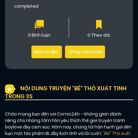
completed
0 Bình luận
0 Theo dõi
Đọc từ đầu
Chap mới nhất
NỘI DUNG TRUYỆN "BÉ" THỎ XUẤT TINH
TRONG 3S
Chào mừng bạn đến với Comic24h – không gian dành
riêng cho những tâm hồn yêu thích thế giới truyện tranh
boylove đầy cảm xúc. Hôm nay, chúng tôi hân hạnh gửi đến
bạn một tác phẩm BL đầy kịch tính và lôi cuốn:
"Bé" Thỏ xuất