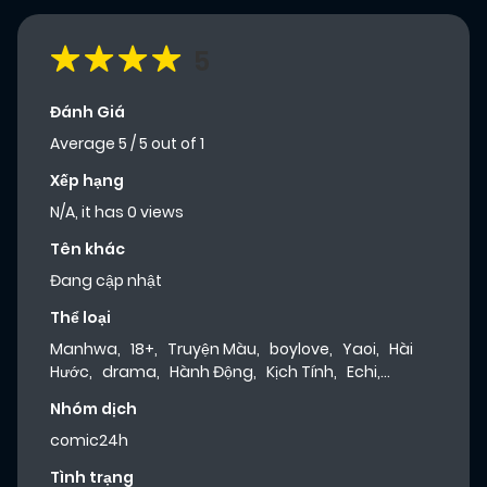
5
Đánh Giá
Average
5
/
5
out of
1
Xếp hạng
N/A, it has 0 views
Tên khác
Đang cập nhật
Thể loại
Manhwa
,
18+
,
Truyện Màu
,
boylove
,
Yaoi
,
Hài
Hước
,
drama
,
Hành Động
,
Kịch Tính
,
Echi
,
Hentai
,
Lãng Mạn
,
Người Thú
,
Tình Cảm
,
Dưa
Nhóm dịch
Leo Truyện
comic24h
Tình trạng