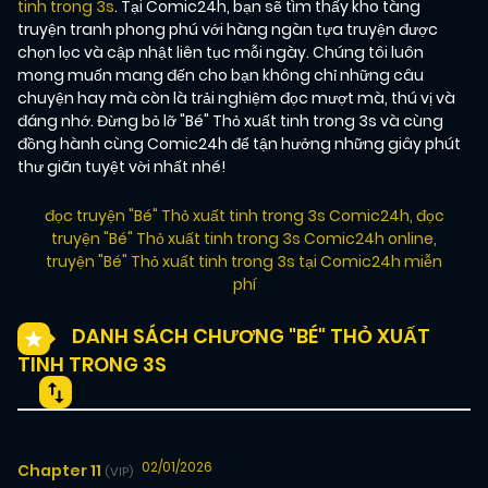
tinh trong 3s
. Tại Comic24h, bạn sẽ tìm thấy kho tàng
truyện tranh phong phú với hàng ngàn tựa truyện được
chọn lọc và cập nhật liên tục mỗi ngày. Chúng tôi luôn
mong muốn mang đến cho bạn không chỉ những câu
chuyện hay mà còn là trải nghiệm đọc mượt mà, thú vị và
đáng nhớ. Đừng bỏ lỡ "Bé" Thỏ xuất tinh trong 3s và cùng
đồng hành cùng Comic24h để tận hưởng những giây phút
thư giãn tuyệt vời nhất nhé!
đọc truyện "Bé" Thỏ xuất tinh trong 3s Comic24h
,
đọc
truyện "Bé" Thỏ xuất tinh trong 3s Comic24h online
,
truyện "Bé" Thỏ xuất tinh trong 3s tại Comic24h miễn
phí
DANH SÁCH CHƯƠNG "BÉ" THỎ XUẤT
TINH TRONG 3S
02/01/2026
Chapter 11
(VIP)