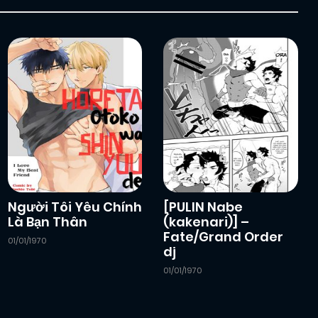
Người Tôi Yêu Chính
[PULIN Nabe
Là Bạn Thân
(kakenari)] –
Fate/Grand Order
01/01/1970
dj
01/01/1970