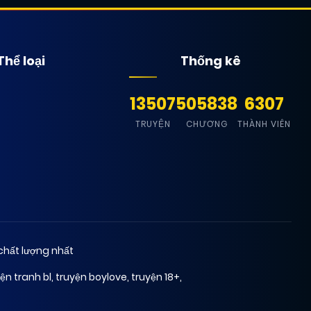
Thể loại
Thống kê
13507
505838
6307
TRUYỆN
CHƯƠNG
THÀNH VIÊN
chất lượng nhất
ện tranh bl
,
truyện boylove
,
truyện 18+
,