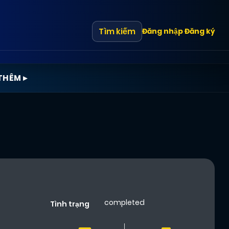
Tìm kiếm
Đăng nhập
Đăng ký
THÊM ▸
completed
Tình trạng