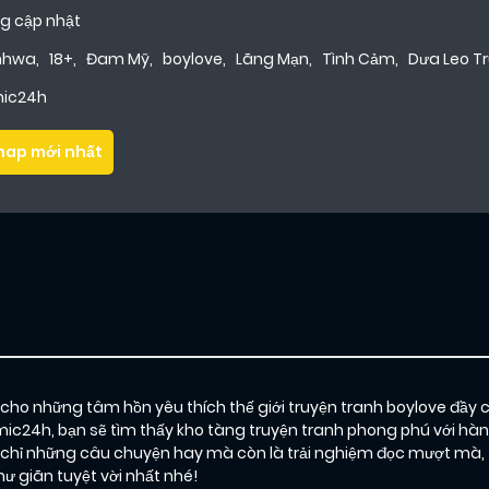
g cập nhật
nhwa
,
18+
,
Đam Mỹ
,
boylove
,
Lãng Mạn
,
Tình Cảm
,
Dưa Leo T
ic24h
hap mới nhất
o những tâm hồn yêu thích thế giới truyện tranh boylove đầy 
omic24h, bạn sẽ tìm thấy kho tàng truyện tranh phong phú với hàn
ỉ những câu chuyện hay mà còn là trải nghiệm đọc mượt mà, t
 giãn tuyệt vời nhất nhé!