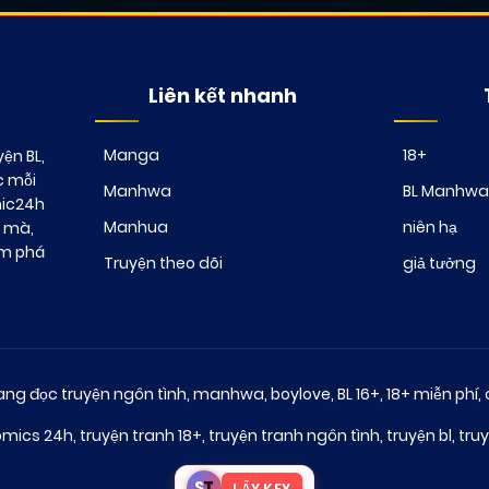
Liên kết nhanh
Manga
18+
ện BL,
c mỗi
Manhwa
BL Manhwa
mic24h
Manhua
niên hạ
t mà,
ám phá
Truyện theo dõi
giả tưởng
ng đọc truyện ngôn tình, manhwa, boylove, BL 16+, 18+ miễn phí, 
omics 24h
,
truyện tranh 18+
,
truyện tranh ngôn tình
,
truyện bl
,
truy
S
T
LẤY KEY