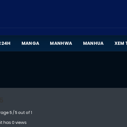
C24H
MANGA
MANHWA
MANHUA
XEM 
5
rage
5
/
5
out of
1
 it has 0 views