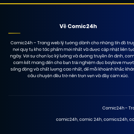
Về Comic24h
Comic24h
– Trang web lý tưởng dành cho những tín đồ truy
nơi quy tụ kho tác phẩm mới nhất và được cập nhật liên tụ
ngày. Với sự chọn lọc kỹ lưỡng và đường truyền ổn định, co
cam kết mang đến cho bạn trải nghiệm đọc boylove mượ
sống động và chất lượng cao nhất, để mỗi khoảnh khắc kh
câu chuyện đều trở nên trọn vẹn và đầy cảm xúc.
Comic24h - Tra
comic24h
,
comic 24h
,
comics24h
,
c