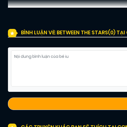
BÌNH LUẬN VỀ BETWEEN THE STARS(
0
) TẠ