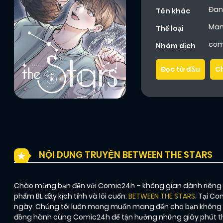
Đan
Tên khác
Ma
Thể loại
com
Nhóm dịch
Đọc từ đầu
C
NỘI DUNG TRUYỆN BETWEEN THE STARS
Chào mừng bạn đến với Comic24h – không gian dành riêng ch
phẩm BL đầy kịch tính và lôi cuốn:
BETWEEN THE STARS
. Tại C
ngày. Chúng tôi luôn mong muốn mang đến cho bạn không ch
đồng hành cùng Comic24h để tận hưởng những giây phút thư