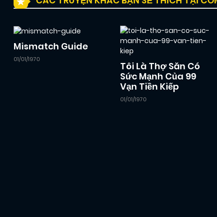
CÁC TRUYỆN KHÁC BẠN SẼ THÍCH TẠI C
Mismatch Guide
01/01/1970
Tôi Là Thợ Săn Có
Sức Mạnh Của 99
Vạn Tiền Kiếp
01/01/1970