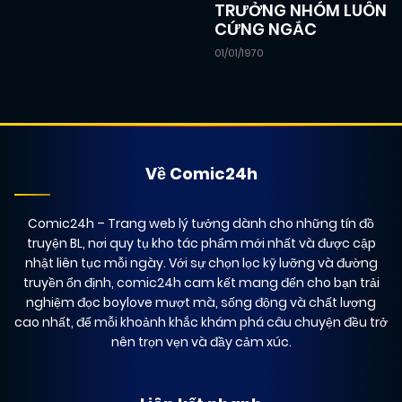
TRƯỞNG NHÓM LUÔN
CỨNG NGẮC
09/12/2024
Chapter 55
(JL)
01/01/1970
09/12/2024
Chapter 54
(JL)
09/12/2024
Về Comic24h
Chapter 53
(JL)
Comic24h
– Trang web lý tưởng dành cho những tín đồ
09/12/2024
Chapter 52
(JL)
truyện BL, nơi quy tụ kho tác phẩm mới nhất và được cập
nhật liên tục mỗi ngày. Với sự chọn lọc kỹ lưỡng và đường
truyền ổn định, comic24h cam kết mang đến cho bạn trải
09/12/2024
Chapter 51
nghiệm đọc boylove mượt mà, sống động và chất lượng
(JL)
cao nhất, để mỗi khoảnh khắc khám phá câu chuyện đều trở
nên trọn vẹn và đầy cảm xúc.
09/12/2024
Chapter 50
(JL)