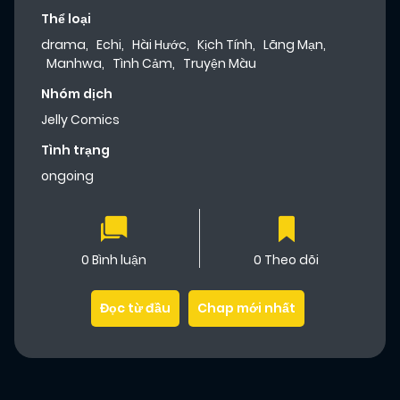
Thể loại
drama
,
Echi
,
Hài Hước
,
Kịch Tính
,
Lãng Mạn
,
Manhwa
,
Tình Cảm
,
Truyện Màu
Nhóm dịch
Jelly Comics
Tình trạng
ongoing
0 Bình luận
0 Theo dõi
Đọc từ đầu
Chap mới nhất