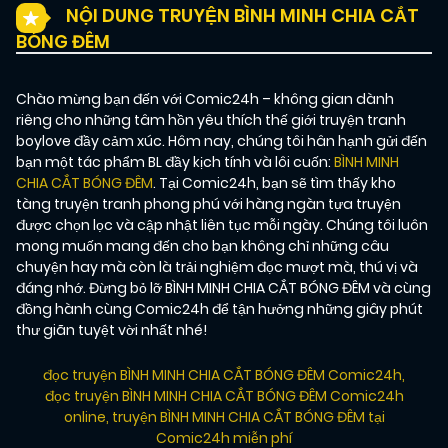
NỘI DUNG TRUYỆN BÌNH MINH CHIA CẮT
BÓNG ĐÊM
Chào mừng bạn đến với Comic24h – không gian dành
riêng cho những tâm hồn yêu thích thế giới truyện tranh
boylove đầy cảm xúc. Hôm nay, chúng tôi hân hạnh gửi đến
bạn một tác phẩm BL đầy kịch tính và lôi cuốn:
BÌNH MINH
CHIA CẮT BÓNG ĐÊM
. Tại Comic24h, bạn sẽ tìm thấy kho
tàng truyện tranh phong phú với hàng ngàn tựa truyện
được chọn lọc và cập nhật liên tục mỗi ngày. Chúng tôi luôn
mong muốn mang đến cho bạn không chỉ những câu
chuyện hay mà còn là trải nghiệm đọc mượt mà, thú vị và
đáng nhớ. Đừng bỏ lỡ BÌNH MINH CHIA CẮT BÓNG ĐÊM và cùng
đồng hành cùng Comic24h để tận hưởng những giây phút
thư giãn tuyệt vời nhất nhé!
đọc truyện BÌNH MINH CHIA CẮT BÓNG ĐÊM Comic24h
,
đọc truyện BÌNH MINH CHIA CẮT BÓNG ĐÊM Comic24h
online
,
truyện BÌNH MINH CHIA CẮT BÓNG ĐÊM tại
Comic24h miễn phí