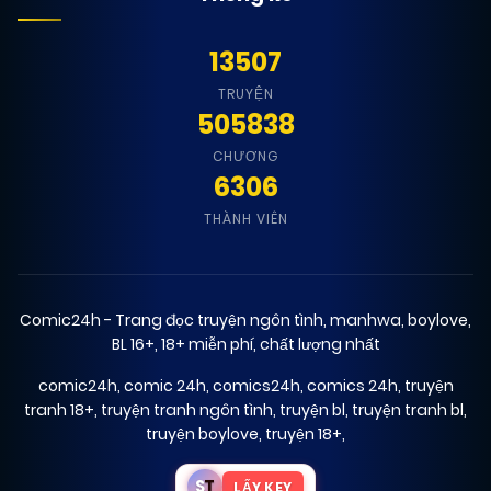
12/02/2026
Chapter 43
(VIP)
13507
12/02/2026
Chapter 42
(VIP)
TRUYỆN
505838
CHƯƠNG
12/02/2026
Chapter 41
(VIP)
6306
THÀNH VIÊN
12/02/2026
Chapter 40
(VIP)
12/02/2026
Chapter 39
Comic24h - Trang đọc truyện ngôn tình, manhwa, boylove,
(VIP)
BL 16+, 18+ miễn phí, chất lượng nhất
comic24h
,
comic 24h
,
comics24h
,
comics 24h
,
truyện
12/02/2026
Chapter 38
(VIP)
tranh 18+
,
truyện tranh ngôn tình
,
truyện bl
,
truyện tranh bl
,
truyện boylove
,
truyện 18+
,
12/02/2026
Chapter 37
(VIP)
S
T
LẤY KEY