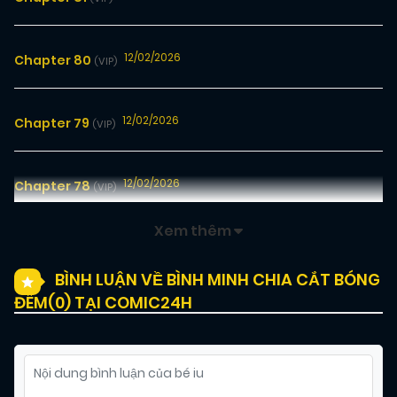
12/02/2026
Chapter 80
(VIP)
12/02/2026
Chapter 79
(VIP)
12/02/2026
Chapter 78
(VIP)
Xem thêm
12/02/2026
Chapter 77
(VIP)
BÌNH LUẬN VỀ BÌNH MINH CHIA CẮT BÓNG
ĐÊM(
0
) TẠI COMIC24H
12/02/2026
Chapter 76
(VIP)
12/02/2026
Chapter 75
(VIP)