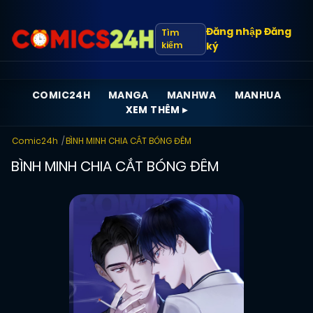
Đăng nhập
Đăng
Tìm
kiếm
ký
COMIC24H
MANGA
MANHWA
MANHUA
XEM THÊM ▸
Comic24h
BÌNH MINH CHIA CẮT BÓNG ĐÊM
BÌNH MINH CHIA CẮT BÓNG ĐÊM