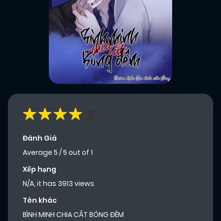
5
Đánh Giá
Average
5
/
5
out of
1
Xếp hạng
N/A, it has 3913 views
Tên khác
BÌNH MINH CHIA CẮT BÓNG ĐÊM