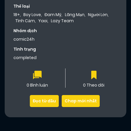
Thể loại
18+
,
Boy Love
,
Đam Mỹ
,
Lãng Mạn
,
Người Lớn
,
Tình Cảm
,
Yaoi
,
Lazy Team
Nhóm dịch
comic24h
Tình trạng
completed
0 Bình luận
0 Theo dõi
Đọc từ đầu
Chap mới nhất