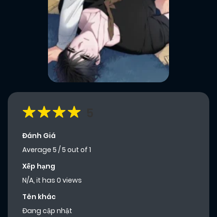
5
Đánh Giá
Average
5
/
5
out of
1
Xếp hạng
N/A, it has 0 views
Tên khác
Đang cập nhật