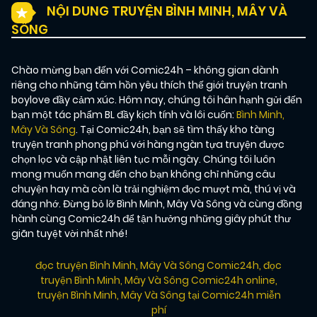
NỘI DUNG TRUYỆN BÌNH MINH, MÂY VÀ
SÔNG
Chào mừng bạn đến với Comic24h – không gian dành
riêng cho những tâm hồn yêu thích thế giới truyện tranh
boylove đầy cảm xúc. Hôm nay, chúng tôi hân hạnh gửi đến
bạn một tác phẩm BL đầy kịch tính và lôi cuốn:
Bình Minh,
Mây Và Sông
. Tại Comic24h, bạn sẽ tìm thấy kho tàng
truyện tranh phong phú với hàng ngàn tựa truyện được
chọn lọc và cập nhật liên tục mỗi ngày. Chúng tôi luôn
mong muốn mang đến cho bạn không chỉ những câu
chuyện hay mà còn là trải nghiệm đọc mượt mà, thú vị và
đáng nhớ. Đừng bỏ lỡ Bình Minh, Mây Và Sông và cùng đồng
hành cùng Comic24h để tận hưởng những giây phút thư
giãn tuyệt vời nhất nhé!
đọc truyện Bình Minh, Mây Và Sông Comic24h
,
đọc
truyện Bình Minh, Mây Và Sông Comic24h online
,
truyện Bình Minh, Mây Và Sông tại Comic24h miễn
phí