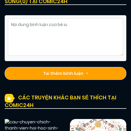
SÔNG(
0
) TẠI COMIC24H
Tải thêm bình luận
CÁC TRUYỆN KHÁC BẠN SẼ THÍCH TẠI
COMIC24H