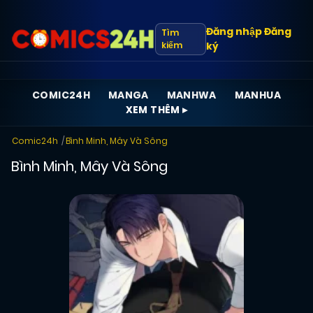
Đăng nhập
Đăng
Tìm
kiếm
ký
COMIC24H
MANGA
MANHWA
MANHUA
XEM THÊM ▸
Comic24h
Bình Minh, Mây Và Sông
Bình Minh, Mây Và Sông