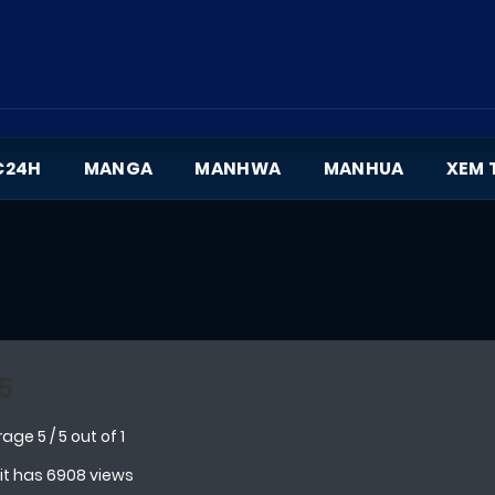
C24H
MANGA
MANHWA
MANHUA
XEM 
5
rage
5
/
5
out of
1
 it has 6908 views