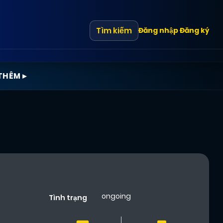
Tìm kiếm
Đăng nhập
Đăng ký
THÊM ▸
ongoing
Tình trạng