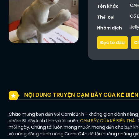
CẠM
Tên khác
Cổ Đ
Thể loại
Jel
Nhóm dịch
Đọc từ đầu
C
NỘI DUNG TRUYỆN CẠM BẪY CỦA KẺ BIẾN
Chào mừng bạn đến với Comic24h – không gian dành riêng ch
phẩm BL đầy kịch tính và lôi cuốn:
CẠM BẪY CỦA KẺ BIẾN THÁI
.
mỗi ngày. Chúng tôi luôn mong muốn mang đến cho bạn khôn
và cùng đồng hành cùng Comic24h để tận hưởng những giây 