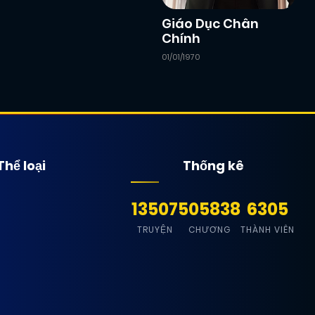
Giáo Dục Chân
Chính
01/01/1970
Thể loại
Thống kê
13507
505838
6305
TRUYỆN
CHƯƠNG
THÀNH VIÊN