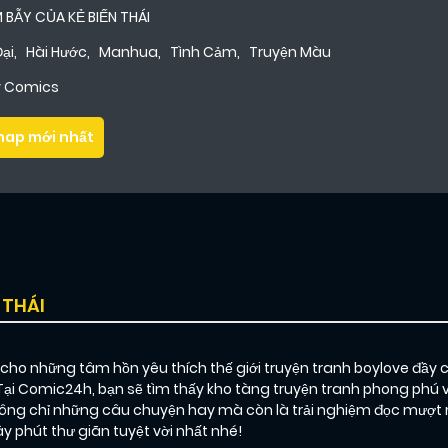
 BẪY CỦA KẺ BIẾN THÁI
ại
,
Hài Hước
,
Manhua
,
Tình Cảm
,
Truyện Màu
ly Comics
hap mới nhất
 THÁI
o những tâm hồn yêu thích thế giới truyện tranh boylove đầy 
 Tại Comic24h, bạn sẽ tìm thấy kho tàng truyện tranh phong phú 
g chỉ những câu chuyện hay mà còn là trải nghiệm đọc mượt mà
phút thư giãn tuyệt vời nhất nhé!