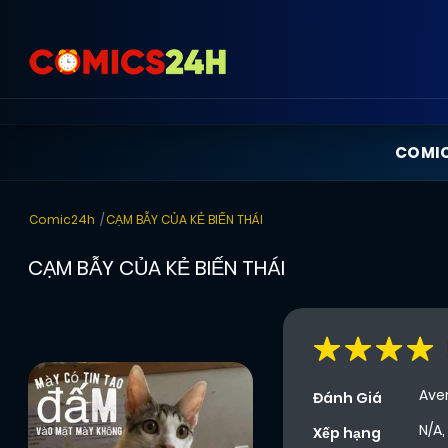
COMI
Comic24h
CẠM BẪY CỦA KẺ BIẾN THÁI
CẠM BẪY CỦA KẺ BIẾN THÁI
Ave
Đánh Giá
N/A,
Xếp hạng