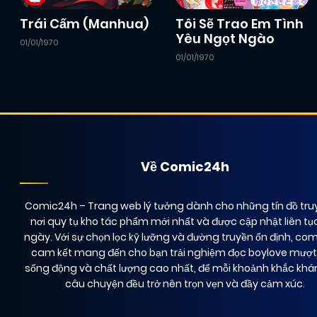
Chapter 79
09/12/2024
(JL)
Trái Cấm (Manhua)
Tôi Sẽ Trao Em Tình
Yêu Ngọt Ngào
01/01/1970
01/01/1970
Chapter 77
09/12/2024
(JL)
Chapter 75
09/12/2024
(JL)
Chapter 73
09/12/2024
(JL)
Về Comic24h
Comic24h
– Trang web lý tưởng dành cho những tín đồ truy
Chapter 71
09/12/2024
(JL)
nơi quy tụ kho tác phẩm mới nhất và được cập nhật liên tụ
ngày. Với sự chọn lọc kỹ lưỡng và đường truyền ổn định, co
cam kết mang đến cho bạn trải nghiệm đọc boylove mượ
Chapter 69
09/12/2024
(JL)
sống động và chất lượng cao nhất, để mỗi khoảnh khắc kh
câu chuyện đều trở nên trọn vẹn và đầy cảm xúc.
Chapter 67
09/12/2024
(JL)