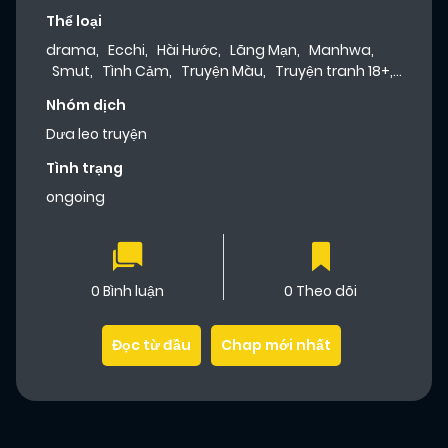
Thể loại
drama
,
Ecchi
,
Hài Hước
,
Lãng Mạn
,
Manhwa
,
Smut
,
Tình Cảm
,
Truyện Màu
,
Truyện tranh 18+
,
Webtoon
Nhóm dịch
Dưa leo truyện
Tình trạng
ongoing
0 Bình luận
0 Theo dõi
Đọc từ đầu
Chap mới nhất