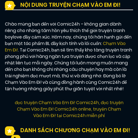
NỘI DUNG TRUYỆN CHẠM VÀO EM ĐI!
Chào mừng bạn đến với Comic24h – không gian dành
riêng cho những tâm hồn yêu thích thế giới truyện tranh
boylove đầy cảm xúc. Hôm nay, chúng tôi hân hạnh gửi đến
bạn một tác phẩm BL đầy kịch tính và lôi cuốn:
Chạm Vào
Em Đi!
. Tại Comic24h, bạn sẽ tìm thấy kho tàng truyện tranh
phong phú với hàng ngàn tựa truyện được chọn lọc và cập
nhật liên tục mỗi ngày. Chúng tôi luôn mong muốn mang
đến cho bạn không chỉ những câu chuyện hay mà còn là
trải nghiệm đọc mượt mà, thú vị và đáng nhớ. Đừng bỏ lỡ
Chạm Vào Em Đi! và cùng đồng hành cùng Comic24h để
tận hưởng những giây phút thư giãn tuyệt vời nhất nhé!
đọc truyện Chạm Vào Em Đi! Comic24h
,
đọc truyện
Chạm Vào Em Đi! Comic24h online
,
truyện Chạm
Vào Em Đi! tại Comic24h miễn phí
DANH SÁCH CHƯƠNG CHẠM VÀO EM ĐI!