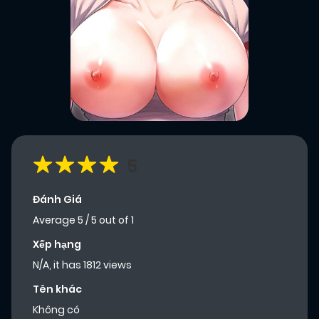
5
Đánh Giá
Average
5
/
5
out of
1
Xếp hạng
N/A, it has 1812 views
Tên khác
Không có