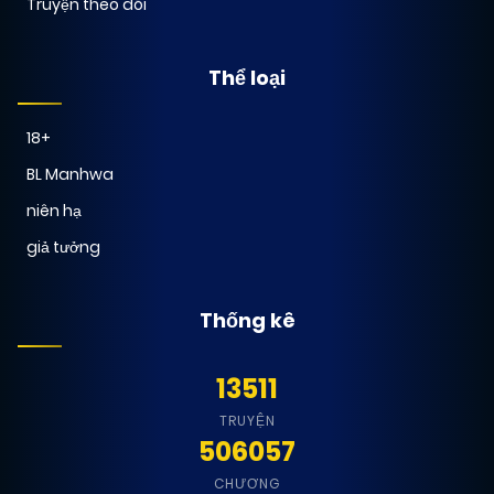
Truyện theo dõi
Thể loại
18+
BL Manhwa
niên hạ
giả tưởng
Thống kê
13511
TRUYỆN
506057
CHƯƠNG