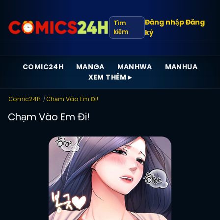
Đăng nhập
Đăng
Tìm
kiếm
ký
COMIC24H
MANGA
MANHWA
MANHUA
XEM THÊM ▸
Comic24h
Chạm Vào Em Đi!
Chạm Vào Em Đi!