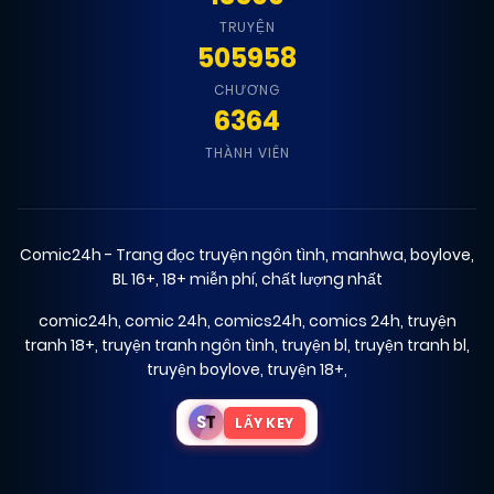
TRUYỆN
505958
CHƯƠNG
6364
THÀNH VIÊN
Comic24h - Trang đọc truyện ngôn tình, manhwa, boylove,
BL 16+, 18+ miễn phí, chất lượng nhất
comic24h
,
comic 24h
,
comics24h
,
comics 24h
,
truyện
tranh 18+
,
truyện tranh ngôn tình
,
truyện bl
,
truyện tranh bl
,
truyện boylove
,
truyện 18+
,
S
T
LẤY KEY