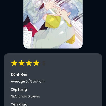
5
Đánh Giá
Average
5
/
5
out of
1
Xếp hạng
N/A, it has 0 views
Tên khác