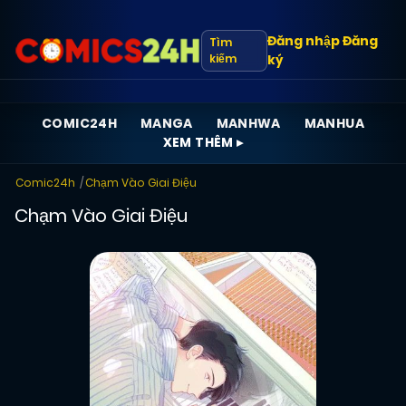
Đăng nhập
Đăng
Tìm
kiếm
ký
COMIC24H
MANGA
MANHWA
MANHUA
XEM THÊM ▸
Comic24h
Chạm Vào Giai Điệu
Chạm Vào Giai Điệu