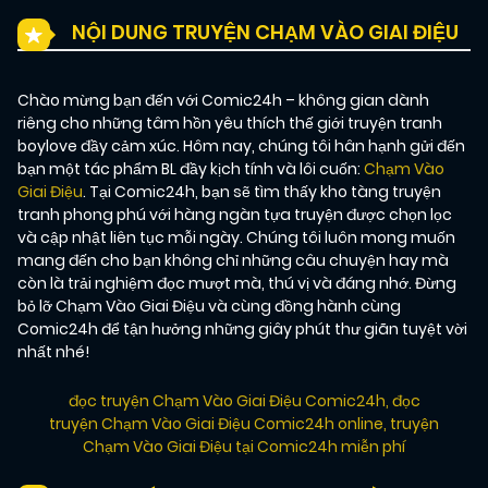
NỘI DUNG TRUYỆN CHẠM VÀO GIAI ĐIỆU
Chào mừng bạn đến với Comic24h – không gian dành
riêng cho những tâm hồn yêu thích thế giới truyện tranh
boylove đầy cảm xúc. Hôm nay, chúng tôi hân hạnh gửi đến
bạn một tác phẩm BL đầy kịch tính và lôi cuốn:
Chạm Vào
Giai Điệu
. Tại Comic24h, bạn sẽ tìm thấy kho tàng truyện
tranh phong phú với hàng ngàn tựa truyện được chọn lọc
và cập nhật liên tục mỗi ngày. Chúng tôi luôn mong muốn
mang đến cho bạn không chỉ những câu chuyện hay mà
còn là trải nghiệm đọc mượt mà, thú vị và đáng nhớ. Đừng
bỏ lỡ Chạm Vào Giai Điệu và cùng đồng hành cùng
Comic24h để tận hưởng những giây phút thư giãn tuyệt vời
nhất nhé!
đọc truyện Chạm Vào Giai Điệu Comic24h
,
đọc
truyện Chạm Vào Giai Điệu Comic24h online
,
truyện
Chạm Vào Giai Điệu tại Comic24h miễn phí