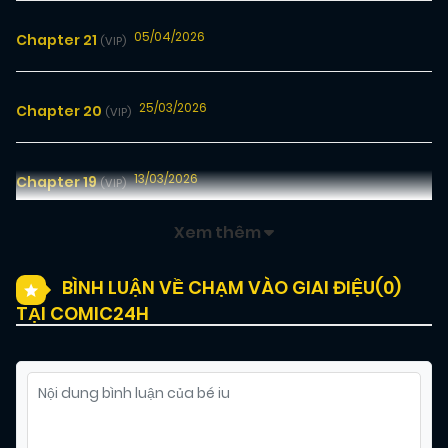
05/04/2026
Chapter 21
(VIP)
25/03/2026
Chapter 20
(VIP)
13/03/2026
Chapter 19
(VIP)
Xem thêm
01/02/2026
Chapter 18
(VIP)
BÌNH LUẬN VỀ CHẠM VÀO GIAI ĐIỆU(
0
)
TẠI COMIC24H
24/01/2026
Chapter 17
(VIP)
18/01/2026
Chapter 16
(VIP)