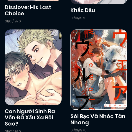
Disslove: His Last
Khắc Dấu
12/01/2026
Choice
Chapter 2
(VIP)
01/01/1970
01/01/1970
12/01/2026
Chapter 1
(VIP)
Con Người Sinh Ra
Sói Bạc Và Nhóc Tàn
Vốn Đã Xấu Xa Rồi
Nhang
Sao?
01/01/1970
01/01/1970