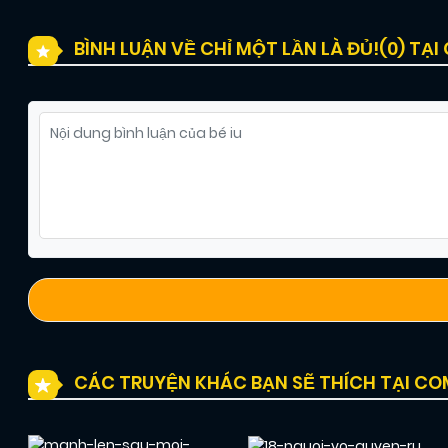
BÌNH LUẬN VỀ CHỈ MỘT LẦN LÀ ĐỦ!(
0
) TẠ
CÁC TRUYỆN KHÁC BẠN SẼ THÍCH TẠI C