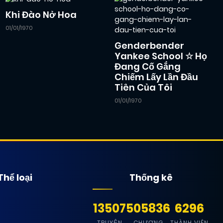
Khi Đào Nở Hoa
01/01/1970
Genderbender
Yankee School ☆ Họ
Đang Cố Gắng
Chiếm Lấy Lần Đầu
Tiên Của Tôi
01/01/1970
Thể loại
Thống kê
13507
505836
6296
TRUYỆN
CHƯƠNG
THÀNH VIÊN