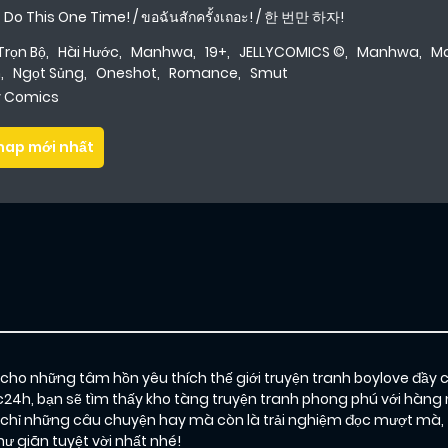
 Do This One Time! / ขอฉันสักครั้งเถอะ! / 한 번만 하자!
 Trọn Bộ
,
Hài Hước
,
Manhwa
,
19+
,
JELLYCOMICS ©
,
Manhwa
,
Ma
h
,
Ngọt Sủng
,
Oneshot
,
Romance
,
Smut
ly Comics
hap mới nhất
o những tâm hồn yêu thích thế giới truyện tranh boylove đầy 
c24h, bạn sẽ tìm thấy kho tàng truyện tranh phong phú với hàng 
 những câu chuyện hay mà còn là trải nghiệm đọc mượt mà, thú 
 giãn tuyệt vời nhất nhé!