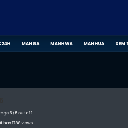
C24H
MANGA
MANHWA
MANHUA
XEM 
5
rage
5
/
5
out of
1
 it has 1788 views