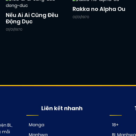
Rakka no Alpha Ou
Nếu Ai Ai Cũng Đều
01/01/1970
Động Dục
01/01/1970
Liên kết nhanh
Manga
18+
ện BL,
c mỗi
Manhwa
BL Manhwa