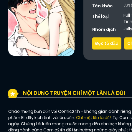
Just
Tên khác
Full
Thể loại
Tìn
Jel
Nhóm dịch
Đọc từ đầu
C
NỘI DUNG TRUYỆN CHỈ MỘT LẦN LÀ ĐỦ!
Chào mừng bạn đến với Comic24h – không gian dành riêng ch
phẩm BL đầy kịch tính và lôi cuốn:
Chỉ một lần là đủ!
. Tại Comi
ngày. Chúng tôi luôn mong muốn mang đến cho bạn không chỉ
đồng hành cùng Comic24h để tận hưởng những giây phút thư