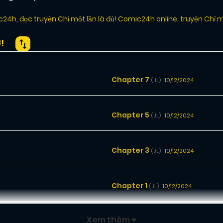
ic24h
,
đọc truyện Chỉ một lần là đủ! Comic24h online
,
truyện Chỉ m
!
Chapter 7
10/12/2024
(JL)
Chapter 5
10/12/2024
(JL)
Chapter 3
10/12/2024
(JL)
Chapter 1
10/12/2024
(JL)
Xem thêm