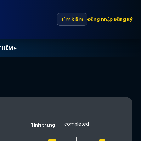
Tìm kiếm
Đăng nhập
Đăng ký
THÊM ▸
completed
Tình trạng