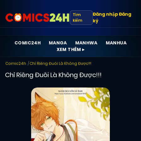
Đăng nhập
Đăng
Tìm
kiếm
ký
COMIC24H
MANGA
MANHWA
MANHUA
XEM THÊM ▸
Comic24h
Chỉ Riêng Đuôi Là Không Được!!!
Chỉ Riêng Đuôi Là Không Được!!!