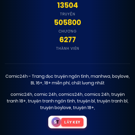
Chapter 41
(VIP)
13504
TRUYỆN
505800
02/05/2026
Chapter 40
(VIP)
CHƯƠNG
6277
02/05/2026
Chapter 39
(VIP)
THÀNH VIÊN
02/05/2026
Chapter 38
(VIP)
Comic24h - Trang đọc truyện ngôn tình, manhwa, boylove,
BL 16+, 18+ miễn phí, chất lượng nhất
02/05/2026
Chapter 37
(VIP)
comic24h
,
comic 24h
,
comics24h
,
comics 24h
,
truyện
tranh 18+
,
truyện tranh ngôn tình
,
truyện bl
,
truyện tranh bl
,
02/05/2026
Chapter 36
truyện boylove
,
truyện 18+
,
(VIP)
S
T
LẤY KEY
02/05/2026
Chapter 35
(VIP)