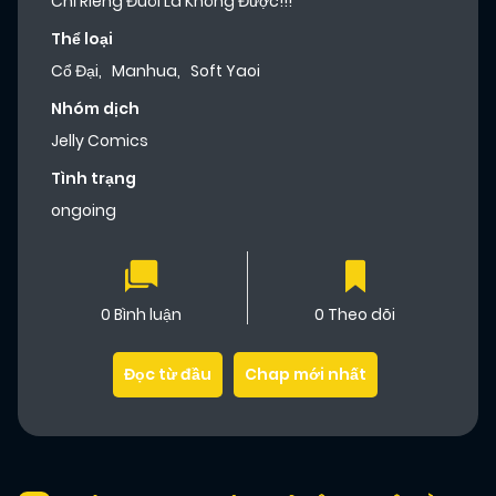
Chỉ Riêng Đuôi Là Không Được!!!
Thể loại
Cổ Đại
,
Manhua
,
Soft Yaoi
Nhóm dịch
Jelly Comics
Tình trạng
ongoing
0 Bình luận
0 Theo dõi
Đọc từ đầu
Chap mới nhất