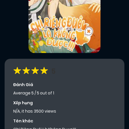
5
Đánh Giá
Average
5
/
5
out of
1
Xếp hạng
N/A, it has 3500 views
Tên khác