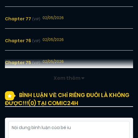
02/05/2026
Chapter 77
(VIP)
02/05/2026
Chapter 76
(VIP)
02/05/2026
Chapter 75
(VIP)
Xem thêm
02/05/2026
Chapter 74
(VIP)
BÌNH LUẬN VỀ CHỈ RIÊNG ĐUÔI LÀ KHÔNG
ĐƯỢC!!!(
0
) TẠI COMIC24H
02/05/2026
Chapter 73
(VIP)
02/05/2026
Chapter 72
(VIP)