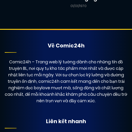
01/01/1970
02/05/2026
Chapter 52
(VIP)
02/05/2026
Chapter 51
(VIP)
Về Comic24h
02/05/2026
Chapter 50
(VIP)
Comic24h
– Trang web lý tưởng dành cho những tín đồ
truyện BL, nơi quy tụ kho tác phẩm mới nhất và được cập
nhật liên tục mỗi ngày. Với sự chọn lọc kỹ lưỡng và đường
02/05/2026
Chapter 49
(VIP)
truyền ổn định, comic24h cam kết mang đến cho bạn trải
nghiệm đọc boylove mượt mà, sống động và chất lượng
cao nhất, để mỗi khoảnh khắc khám phá câu chuyện đều trở
02/05/2026
Chapter 48
(VIP)
nên trọn vẹn và đầy cảm xúc.
02/05/2026
Chapter 47
(VIP)
Liên kết nhanh