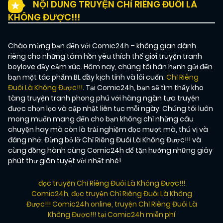
NỘI DUNG TRUYỆN CHỈ RIÊNG ĐUÔI LÀ
KHÔNG ĐƯỢC!!!
Chào mừng bạn đến với Comic24h – không gian dành
riêng cho những tâm hồn yêu thích thế giới truyện tranh
boylove đầy cảm xúc. Hôm nay, chúng tôi hân hạnh gửi đến
bạn một tác phẩm BL đầy kịch tính và lôi cuốn:
Chỉ Riêng
Đuôi Là Không Được!!!
. Tại Comic24h, bạn sẽ tìm thấy kho
tàng truyện tranh phong phú với hàng ngàn tựa truyện
được chọn lọc và cập nhật liên tục mỗi ngày. Chúng tôi luôn
mong muốn mang đến cho bạn không chỉ những câu
chuyện hay mà còn là trải nghiệm đọc mượt mà, thú vị và
đáng nhớ. Đừng bỏ lỡ Chỉ Riêng Đuôi Là Không Được!!! và
cùng đồng hành cùng Comic24h để tận hưởng những giây
phút thư giãn tuyệt vời nhất nhé!
đọc truyện Chỉ Riêng Đuôi Là Không Được!!!
Comic24h
,
đọc truyện Chỉ Riêng Đuôi Là Không
Được!!! Comic24h online
,
truyện Chỉ Riêng Đuôi Là
Không Được!!! tại Comic24h miễn phí