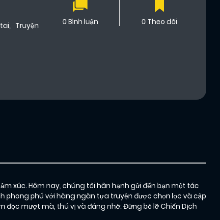
0 Bình luận
0 Theo dõi
tai
,
Truyện
cảm xúc. Hôm nay, chúng tôi hân hạnh gửi đến bạn một tác
anh phong phú với hàng ngàn tựa truyện được chọn lọc và cập
 đọc mượt mà, thú vị và đáng nhớ. Đừng bỏ lỡ Chiến Dịch