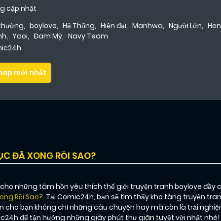
g cập nhật
 thường
,
boylove
,
Hệ Thống
,
Hiện đại
,
Manhwa
,
Người Lớn
,
Hen
nh
,
Yaoi
,
Đam Mỹ
,
Navy Team
ic24h
hap mới nhất
ỤC ĐÃ XONG RỒI SAO?
o những tâm hồn yêu thích thế giới truyện tranh boylove đầy 
ong Rồi Sao?
. Tại Comic24h, bạn sẽ tìm thấy kho tàng truyện tr
 cho bạn không chỉ những câu chuyện hay mà còn là trải nghiệm
24h để tận hưởng những giây phút thư giãn tuyệt vời nhất nhé!