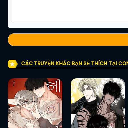
CÁC TRUYỆN KHÁC BẠN SẼ THÍCH TẠI C