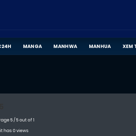
C24H
MANGA
MANHWA
MANHUA
XEM 
5
rage
5
/
5
out of
1
 it has 0 views