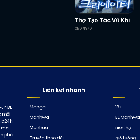
Thợ Tạo Tác Vũ Khí
01/01/1970
Liên kết nhanh
Manga
18+
ện BL,
c mỗi
Manhwa
BL Manhwa
mic24h
Manhua
niên hạ
t mà,
ám phá
Truyện theo dõi
giả tưởng