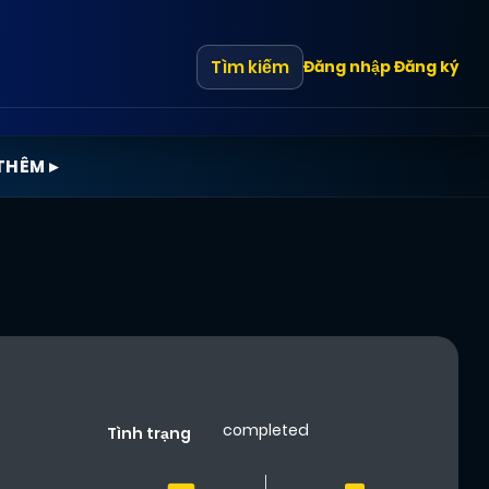
Tìm kiếm
Đăng nhập
Đăng ký
THÊM ▸
completed
Tình trạng