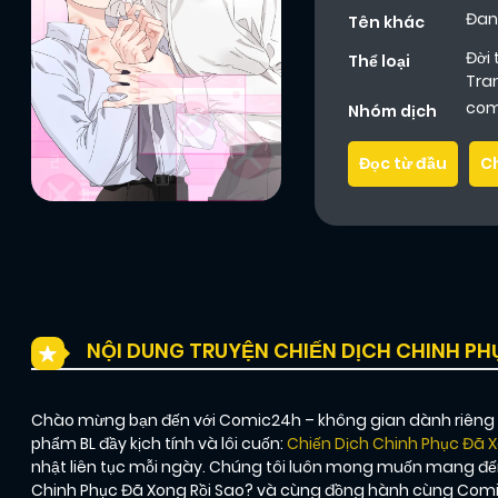
Đan
Tên khác
Đời
Thể loại
Tra
com
Nhóm dịch
Đọc từ đầu
C
NỘI DUNG TRUYỆN CHIẾN DỊCH CHINH PH
Chào mừng bạn đến với Comic24h – không gian dành riêng ch
phẩm BL đầy kịch tính và lôi cuốn:
Chiến Dịch Chinh Phục Đã X
nhật liên tục mỗi ngày. Chúng tôi luôn mong muốn mang đến
Chinh Phục Đã Xong Rồi Sao? và cùng đồng hành cùng Comic