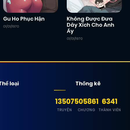
Gu Ho Phục Hận
Không Được Đưa
Dây Xích Cho Anh
01/01/1970
Ấy
01/01/1970
Thể loại
Thống kê
13507
505861
6341
TRUYỆN
CHƯƠNG
THÀNH VIÊN