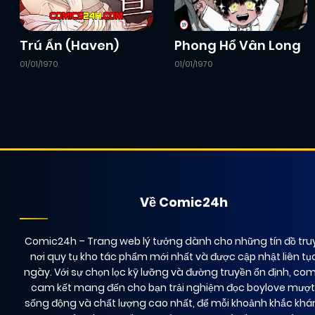
Trú Ẩn (Haven)
Phong Hổ Vân Long
01/01/1970
01/01/1970
Về Comic24h
Comic24h
– Trang web lý tưởng dành cho những tín đồ truy
nơi quy tụ kho tác phẩm mới nhất và được cập nhật liên tụ
ngày. Với sự chọn lọc kỹ lưỡng và đường truyền ổn định, co
cam kết mang đến cho bạn trải nghiệm đọc boylove mượ
sống động và chất lượng cao nhất, để mỗi khoảnh khắc kh