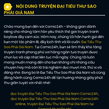
NỘI DUNG TRUYỆN ĐẠI TIỂU THƯ SAO
PHẢI GIẢ NAM
Chào mừng bạn đến với Comic24h – không gian dành
riêng cho những tâm hồn yêu thích thế giới truyện tranh
boylove đầy cảm xúc. Hôm nay, chúng tôi hân hạnh gửi đến
bạn một tác phẩm BL đầy kịch tính và lôi cuốn:
Đại Tiểu Thư
Sao Phải Giả Nam
. Tại Comic24h, bạn sẽ tìm thấy kho tàng
truyện tranh phong phú với hàng ngàn tựa truyện được
chọn lọc và cập nhật liên tục mỗi ngày. Chúng tôi luôn
mong muốn mang đến cho bạn không chỉ những câu
chuyện hay mà còn là trải nghiệm đọc mượt mà, thú vị và
đáng nhớ. Đừng bỏ lỡ Đại Tiểu Thư Sao Phải Giả Nam và cùng
đồng hành cùng Comic24h để tận hưởng những giây phút
thư giãn tuyệt vời nhất nhé!
đọc truyện Đại Tiểu Thư Sao Phải Giả Nam Comic24h
,
đọc truyện Đại Tiểu Thư Sao Phải Giả Nam Comic24h
online
,
truyện Đại Tiểu Thư Sao Phải Giả Nam tại