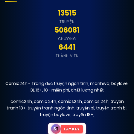
15/12/2024
Chapter 25
(JL)
13515
TRUYỆN
15/12/2024
Chapter 24
(JL)
506081
CHƯƠNG
6441
15/12/2024
Chapter 23
(JL)
THÀNH VIÊN
15/12/2024
Chapter 22
(JL)
Comic24h - Trang đọc truyện ngôn tình, manhwa, boylove,
15/12/2024
BL 16+, 18+ miễn phí, chất lượng nhất
Chapter 21
(JL)
comic24h
,
comic 24h
,
comics24h
,
comics 24h
,
truyện
tranh 18+
,
truyện tranh ngôn tình
,
truyện bl
,
truyện tranh bl
,
15/12/2024
Chapter 20
(JL)
truyện boylove
,
truyện 18+
,
S
T
LẤY KEY
15/12/2024
Chapter 19
(JL)