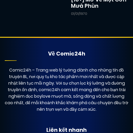
Mưâ Phùn
01/01/1970
15/12/2024
Chapter 37
(JL)
15/12/2024
Chapter 36
(JL)
Về Comic24h
15/12/2024
Chapter 35
(JL)
Comic24h
– Trang web lý tưởng dành cho những tín đồ
truyện BL, nơi quy tụ kho tác phẩm mới nhất và được cập
15/12/2024
Chapter 34
(JL)
nhật liên tục mỗi ngày. Với sự chọn lọc kỹ lưỡng và đường
truyền ổn định, comic24h cam kết mang đến cho bạn trải
nghiệm đọc boylove mượt mà, sống động và chất lượng
15/12/2024
Chapter 33
cao nhất, để mỗi khoảnh khắc khám phá câu chuyện đều trở
(JL)
nên trọn vẹn và đầy cảm xúc.
15/12/2024
Chapter 32
(JL)
Liên kết nhanh