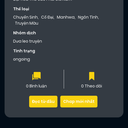
Thể loại
Chuyển Sinh
,
Cổ Đại
,
Manhwa
,
Ngôn Tình
,
Truyện Màu
Nhóm dịch
Dưa leo truyện
Tình trạng
ongoing
0 Bình luận
0 Theo dõi
Đọc từ đầu
Chap mới nhất