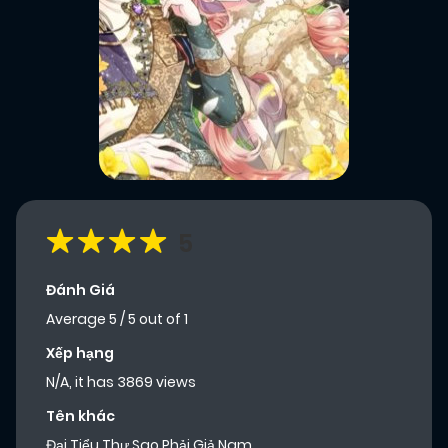
5
Đánh Giá
Average
5
/
5
out of
1
Xếp hạng
N/A, it has 3869 views
Tên khác
Đại Tiểu Thư Sao Phải Giả Nam