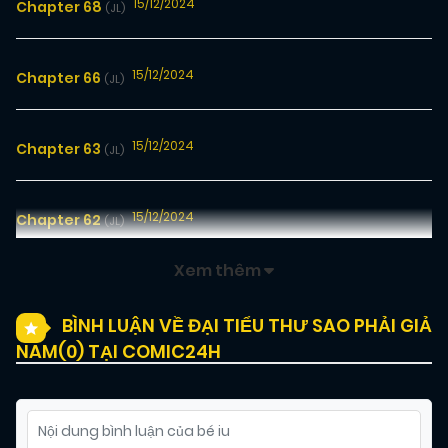
15/12/2024
Chapter 68
(JL)
15/12/2024
Chapter 66
(JL)
15/12/2024
Chapter 63
(JL)
15/12/2024
Chapter 62
(JL)
Xem thêm
15/12/2024
Chapter 61
(JL)
BÌNH LUẬN VỀ ĐẠI TIỂU THƯ SAO PHẢI GIẢ
NAM(
0
) TẠI COMIC24H
15/12/2024
Chapter 60
(JL)
15/12/2024
Chapter 58
(JL)