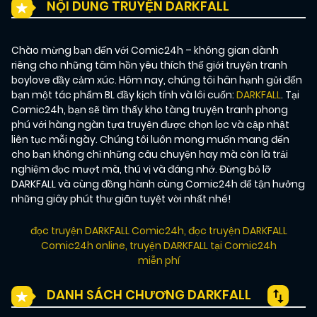
NỘI DUNG TRUYỆN DARKFALL
Chào mừng bạn đến với Comic24h – không gian dành
riêng cho những tâm hồn yêu thích thế giới truyện tranh
boylove đầy cảm xúc. Hôm nay, chúng tôi hân hạnh gửi đến
bạn một tác phẩm BL đầy kịch tính và lôi cuốn:
DARKFALL
. Tại
Comic24h, bạn sẽ tìm thấy kho tàng truyện tranh phong
phú với hàng ngàn tựa truyện được chọn lọc và cập nhật
liên tục mỗi ngày. Chúng tôi luôn mong muốn mang đến
cho bạn không chỉ những câu chuyện hay mà còn là trải
nghiệm đọc mượt mà, thú vị và đáng nhớ. Đừng bỏ lỡ
DARKFALL và cùng đồng hành cùng Comic24h để tận hưởng
những giây phút thư giãn tuyệt vời nhất nhé!
đọc truyện DARKFALL Comic24h
,
đọc truyện DARKFALL
Comic24h online
,
truyện DARKFALL tại Comic24h
miễn phí
DANH SÁCH CHƯƠNG DARKFALL