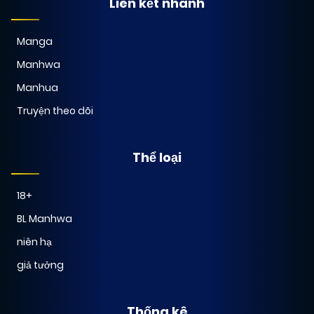
Liên kết nhanh
Chapter 0
(VIP)
Manga
Manhwa
Manhua
Truyện theo dõi
Thể loại
18+
BL Manhwa
niên hạ
giả tưởng
Thống kê