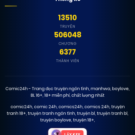
13510
TRUYỆN
506048
CHƯƠNG
6377
THÀNH VIÊN
Comic24h - Trang đọc truyện ngôn tình, manhwa, boylove,
BL 16+, 18+ miễn phí, chất lượng nhất
comic24h
,
comic 24h
,
comics24h
,
comics 24h
,
truyện
tranh 18+
,
truyện tranh ngôn tình
,
truyện bl
,
truyện tranh bl
,
truyện boylove
,
truyện 18+
,
S
T
LẤY KEY