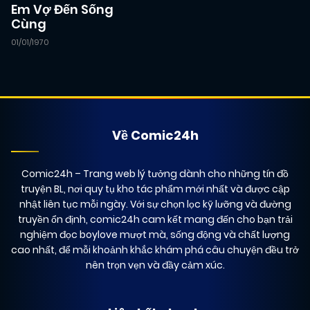
Em Vợ Đến Sống
13/03/2026
Chapter 6
(VIP)
Cùng
01/01/1970
13/03/2026
Chapter 5
(VIP)
04/03/2026
Chapter 4
(VIP)
Về Comic24h
01/03/2026
Chapter 3
(VIP)
Comic24h
– Trang web lý tưởng dành cho những tín đồ
truyện BL, nơi quy tụ kho tác phẩm mới nhất và được cập
nhật liên tục mỗi ngày. Với sự chọn lọc kỹ lưỡng và đường
25/02/2026
Chapter 2
(VIP)
truyền ổn định, comic24h cam kết mang đến cho bạn trải
nghiệm đọc boylove mượt mà, sống động và chất lượng
cao nhất, để mỗi khoảnh khắc khám phá câu chuyện đều trở
16/02/2026
Chapter 1
(VIP)
nên trọn vẹn và đầy cảm xúc.
07/02/2026