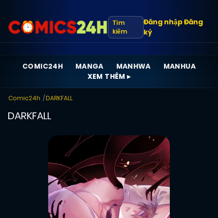
Đăng nhập
Đăng
Tìm
kiếm
ký
COMIC24H
MANGA
MANHWA
MANHUA
XEM THÊM ▸
Comic24h
DARKFALL
DARKFALL