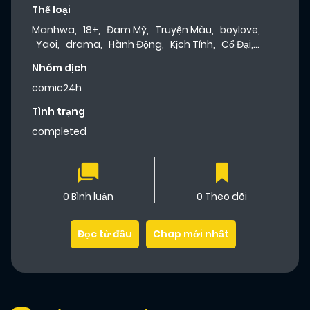
Thể loại
Manhwa
,
18+
,
Đam Mỹ
,
Truyện Màu
,
boylove
,
Yaoi
,
drama
,
Hành Động
,
Kịch Tính
,
Cổ Đại
,
Hentai
,
Lãng Mạn
,
Tình Cảm
,
ABO
,
Dưa Leo
Nhóm dịch
Truyện
comic24h
Tình trạng
completed
0 Bình luận
0 Theo dõi
Đọc từ đầu
Chap mới nhất