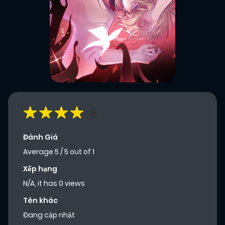
5
Đánh Giá
Average
5
/
5
out of
1
Xếp hạng
N/A, it has 0 views
Tên khác
Đang cập nhật