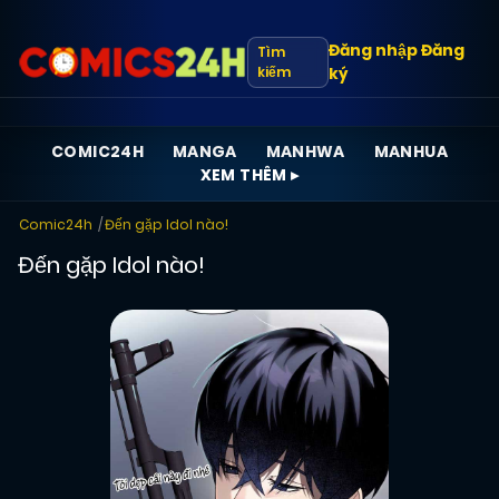
Đăng nhập
Đăng
Tìm
kiếm
ký
COMIC24H
MANGA
MANHWA
MANHUA
XEM THÊM ▸
Comic24h
Đến gặp Idol nào!
Đến gặp Idol nào!