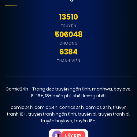
13510
TRUYỆN
506048
CHƯƠNG
6384
THÀNH VIÊN
Comic24h - Trang đọc truyện ngôn tình, manhwa, boylove,
BL 16+, 18+ miễn phí, chất lượng nhất
comic24h
,
comic 24h
,
comics24h
,
comics 24h
,
truyện
tranh 18+
,
truyện tranh ngôn tình
,
truyện bl
,
truyện tranh bl
,
truyện boylove
,
truyện 18+
,
S
T
LẤY KEY