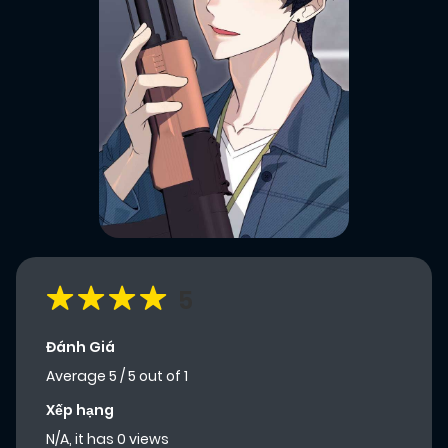
5
Đánh Giá
Average
5
/
5
out of
1
Xếp hạng
N/A, it has 0 views