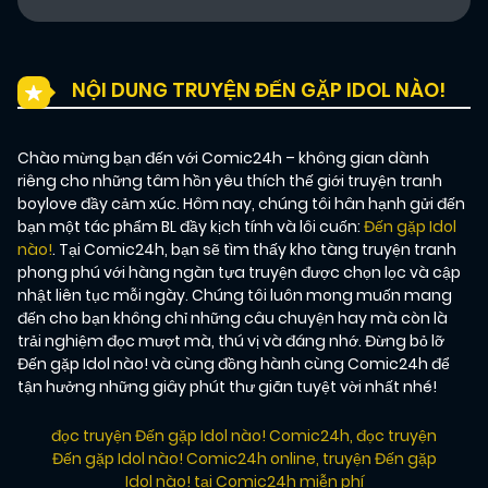
NỘI DUNG TRUYỆN ĐẾN GẶP IDOL NÀO!
Chào mừng bạn đến với Comic24h – không gian dành
riêng cho những tâm hồn yêu thích thế giới truyện tranh
boylove đầy cảm xúc. Hôm nay, chúng tôi hân hạnh gửi đến
bạn một tác phẩm BL đầy kịch tính và lôi cuốn:
Đến gặp Idol
nào!
. Tại Comic24h, bạn sẽ tìm thấy kho tàng truyện tranh
phong phú với hàng ngàn tựa truyện được chọn lọc và cập
nhật liên tục mỗi ngày. Chúng tôi luôn mong muốn mang
đến cho bạn không chỉ những câu chuyện hay mà còn là
trải nghiệm đọc mượt mà, thú vị và đáng nhớ. Đừng bỏ lỡ
Đến gặp Idol nào! và cùng đồng hành cùng Comic24h để
tận hưởng những giây phút thư giãn tuyệt vời nhất nhé!
đọc truyện Đến gặp Idol nào! Comic24h
,
đọc truyện
Đến gặp Idol nào! Comic24h online
,
truyện Đến gặp
Idol nào! tại Comic24h miễn phí