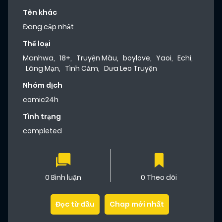
Tên khác
Đang cập nhật
Thể loại
Manhwa
,
18+
,
Truyện Màu
,
boylove
,
Yaoi
,
Echi
,
Lãng Mạn
,
Tình Cảm
,
Dưa Leo Truyện
Nhóm dịch
comic24h
Tình trạng
completed
0 Bình luận
0 Theo dõi
Đọc từ đầu
Chap mới nhất