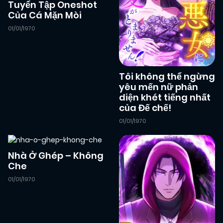
Tuyển Tập Oneshot
Của Cá Mặn Mòi
01/01/1970
Tôi không thể ngừng
yêu mến nữ phản
diện khét tiếng nhất
của Đế chế!
01/01/1970
Nhà Ở Ghép – Không
Che
01/01/1970