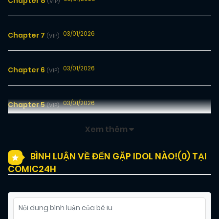
Chapter 8
(VIP)
03/01/2026
Chapter 7
(VIP)
03/01/2026
Chapter 6
(VIP)
03/01/2026
Chapter 5
(VIP)
Xem thêm
03/01/2026
Chapter 4
(VIP)
BÌNH LUẬN VỀ ĐẾN GẶP IDOL NÀO!(
0
) TẠI
COMIC24H
03/01/2026
Chapter 3
(VIP)
03/01/2026
Chapter 2
(VIP)