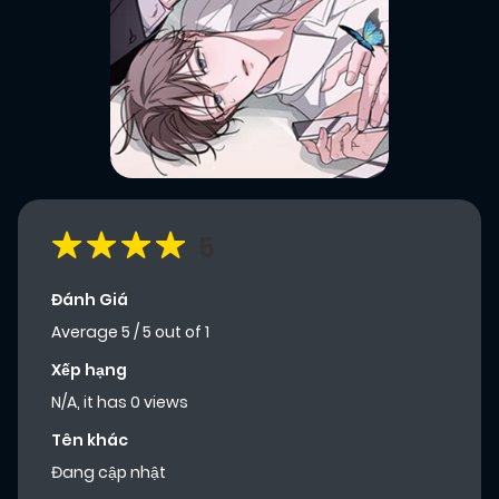
5
Đánh Giá
Average
5
/
5
out of
1
Xếp hạng
N/A, it has 0 views
Tên khác
Đang cập nhật