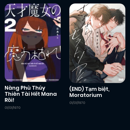
Nàng Phù Thủy
(END) Tạm biệt,
Thiên Tài Hết Mana
Moratorium
Rồi!
01/01/1970
01/01/1970