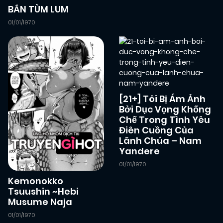
BẮN TÙM LUM
01/01/1970
[21+] Tôi Bị Ám Ảnh
Bởi Dục Vọng Khống
Chế Trong Tình Yêu
Điên Cuồng Của
Lãnh Chúa – Nam
Yandere
01/01/1970
Kemonokko
Tsuushin ~Hebi
Musume Naja
01/01/1970