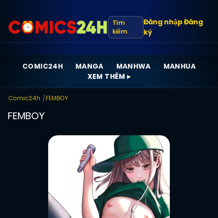
Đăng nhập
Đăng
Tìm
kiếm
ký
COMIC24H
MANGA
MANHWA
MANHUA
XEM THÊM ▸
Comic24h
FEMBOY
FEMBOY