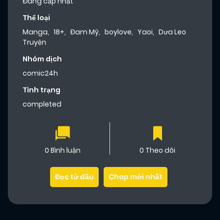
Đang cập nhật
Thể loại
Manga
,
18+
,
Đam Mỹ
,
boylove
,
Yaoi
,
Dưa Leo
Truyện
Nhóm dịch
comic24h
Tình trạng
completed
0 Bình luận
0 Theo dõi
Đọc từ đầu
Chap mới nhất