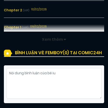
10/02/2026
Chapter 2
(VIP)
09/02/2026
Chapter 1
(VIP)
Xem thêm
BÌNH LUẬN VỀ FEMBOY(
0
) TẠI COMIC24H