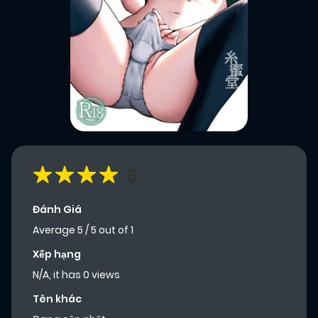
5
Đánh Giá
Average
5
/
5
out of
1
Xếp hạng
N/A, it has 0 views
Tên khác