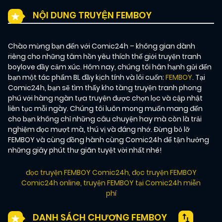
NỘI DUNG TRUYỆN FEMBOY
Chào mừng bạn đến với Comic24h – không gian dành
riêng cho những tâm hồn yêu thích thế giới truyện tranh
boylove đầy cảm xúc. Hôm nay, chúng tôi hân hạnh gửi đến
bạn một tác phẩm BL đầy kịch tính và lôi cuốn:
FEMBOY
. Tại
Comic24h, bạn sẽ tìm thấy kho tàng truyện tranh phong
phú với hàng ngàn tựa truyện được chọn lọc và cập nhật
liên tục mỗi ngày. Chúng tôi luôn mong muốn mang đến
cho bạn không chỉ những câu chuyện hay mà còn là trải
nghiệm đọc mượt mà, thú vị và đáng nhớ. Đừng bỏ lỡ
FEMBOY và cùng đồng hành cùng Comic24h để tận hưởng
những giây phút thư giãn tuyệt vời nhất nhé!
đọc truyện FEMBOY Comic24h
,
đọc truyện FEMBOY
Comic24h online
,
truyện FEMBOY tại Comic24h miễn
phí
DANH SÁCH CHƯƠNG FEMBOY