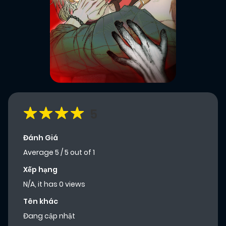
5
Đánh Giá
Average
5
/
5
out of
1
Xếp hạng
N/A, it has 0 views
Tên khác
Đang cập nhật