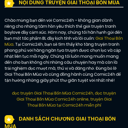
NỘI DUNG TRUYỆN GIAI THOẠI BỐN MÙA
Chào mừng bạn đến với Comic24h – không gian dành
riêng cho những tâm hồn yêu thích thế giới truyện tranh
boylove đầy cảm xúc. Hôm nay, chúng tôi hân hạnh gửi đến
bạn một tác phẩm BL đầy kịch tính và lôi cuốn:
Giai Thoại Bốn
Mùa
. Tại Comic24h, bạn sẽ tìm thấy kho tàng truyện tranh
phong phú với hàng ngàn tựa truyện được chọn lọc và cập
nhật liên tục mỗi ngày. Chúng tôi luôn mong muốn mang
đến cho bạn không chỉ những câu chuyện hay mà còn là
trải nghiệm đọc mượt mà, thú vị và đáng nhớ. Đừng bỏ lỡ
Giai Thoại Bốn Mùa và cùng đồng hành cùng Comic24h để
tận hưởng những giây phút thư giãn tuyệt vời nhất nhé!
đọc truyện Giai Thoại Bốn Mùa Comic24h
,
đọc truyện
Giai Thoại Bốn Mùa Comic24h online
,
truyện Giai
Thoại Bốn Mùa tại Comic24h miễn phí
DANH SÁCH CHƯƠNG GIAI THOẠI BỐN
MÙA