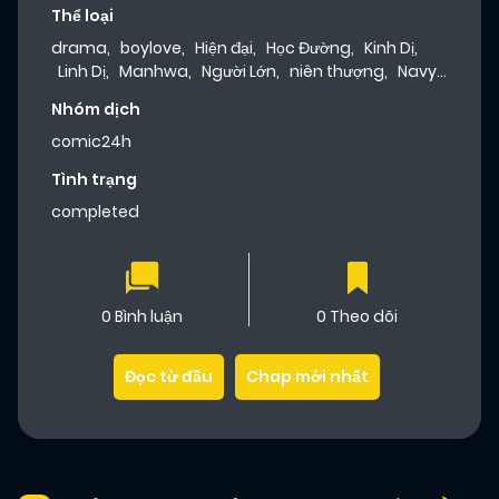
Thể loại
drama
,
boylove
,
Hiện đại
,
Học Đường
,
Kinh Dị
,
Linh Dị
,
Manhwa
,
Người Lớn
,
niên thượng
,
Navy
Team
Nhóm dịch
comic24h
Tình trạng
completed
0 Bình luận
0 Theo dõi
Đọc từ đầu
Chap mới nhất