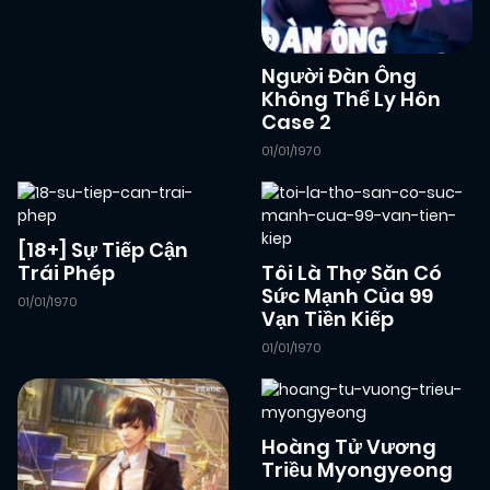
13/02/2026
Chapter 3
(VIP)
Người Đàn Ông
Không Thể Ly Hôn
13/02/2026
Chapter 2
(VIP)
Case 2
01/01/1970
13/02/2026
Chapter 1
(VIP)
[18+] Sự Tiếp Cận
Trái Phép
Tôi Là Thợ Săn Có
Sức Mạnh Của 99
01/01/1970
Vạn Tiền Kiếp
01/01/1970
Hoàng Tử Vương
Triều Myongyeong