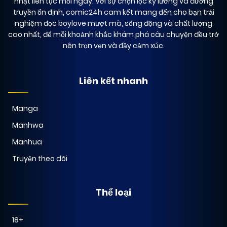
nhật liên tục mỗi ngày. Với sự chọn lọc kỹ lưỡng và đường
truyền ổn định, comic24h cam kết mang đến cho bạn trải
nghiệm đọc boylove mượt mà, sống động và chất lượng
cao nhất, để mỗi khoảnh khắc khám phá câu chuyện đều trở
nên trọn vẹn và đầy cảm xúc.
Liên kết nhanh
Manga
Manhwa
Manhua
Truyện theo dõi
Thể loại
18+