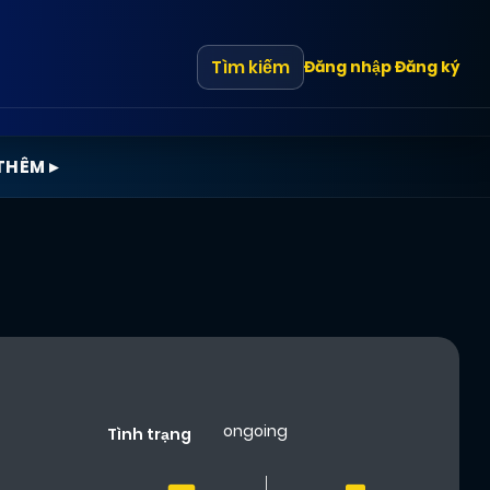
Tìm kiếm
Đăng nhập
Đăng ký
THÊM ▸
ongoing
Tình trạng