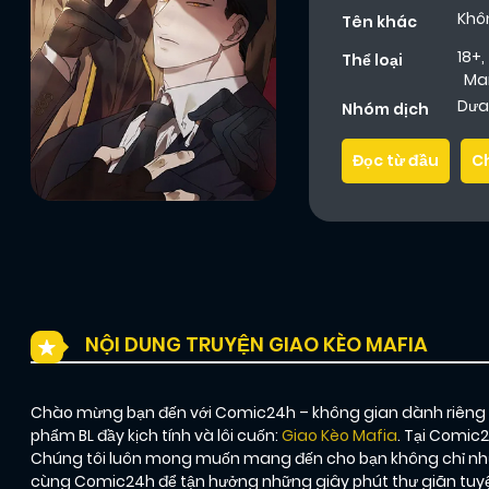
Khô
Tên khác
18+
,
Thể loại
Ma
Dưa 
Nhóm dịch
Đọc từ đầu
C
NỘI DUNG TRUYỆN GIAO KÈO MAFIA
Chào mừng bạn đến với Comic24h – không gian dành riêng ch
phẩm BL đầy kịch tính và lôi cuốn:
Giao Kèo Mafia
. Tại Comic
Chúng tôi luôn mong muốn mang đến cho bạn không chỉ nhữn
cùng Comic24h để tận hưởng những giây phút thư giãn tuyệt