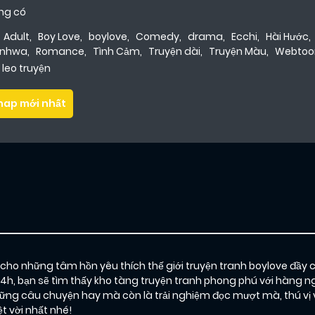
ng có
Adult
,
Boy Love
,
boylove
,
Comedy
,
drama
,
Ecchi
,
Hài Hước
,
nhwa
,
Romance
,
Tình Cảm
,
Truyện dài
,
Truyện Màu
,
Webtoo
leo truyện
hap mới nhất
o những tâm hồn yêu thích thế giới truyện tranh boylove đầy 
24h, bạn sẽ tìm thấy kho tàng truyện tranh phong phú với hàng ng
g câu chuyện hay mà còn là trải nghiệm đọc mượt mà, thú vị 
 vời nhất nhé!