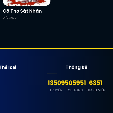
Cô Thỏ Sát Nhân
01/01/1970
Thể loại
Thống kê
13509
505951
6351
TRUYỆN
CHƯƠNG
THÀNH VIÊN