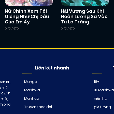
Nữ Chính Xem Tôi
Hải Vương Sau Khi
Giống Như Chị Dâu
Hoàn Lương Sa Vào
Của Em Ấy
Tu La Tràng
01/01/1970
01/01/1970
Liên kết nhanh
Manga
18+
ện BL,
c mỗi
Manhwa
BL Manhwa
mic24h
Manhua
niên hạ
t mà,
ám phá
Truyện theo dõi
giả tưởng