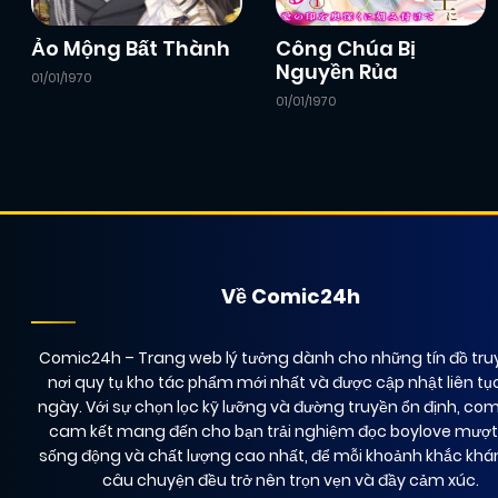
Ảo Mộng Bất Thành
Công Chúa Bị
Nguyền Rủa
01/01/1970
01/01/1970
Về Comic24h
Comic24h
– Trang web lý tưởng dành cho những tín đồ truy
nơi quy tụ kho tác phẩm mới nhất và được cập nhật liên tụ
ngày. Với sự chọn lọc kỹ lưỡng và đường truyền ổn định, co
cam kết mang đến cho bạn trải nghiệm đọc boylove mượ
sống động và chất lượng cao nhất, để mỗi khoảnh khắc kh
câu chuyện đều trở nên trọn vẹn và đầy cảm xúc.