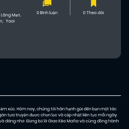
0 Bình luận
0 Theo dõi
Lãng Mạn
,
n
,
Yaoi
cảm xúc. Hôm nay, chúng tôi hân hạnh gửi đến bạn một tác
àn tựa truyện được chọn lọc và cập nhật liên tục mỗi ngày.
và đáng nhớ. Đừng bỏ lỡ Giao Kèo Mafia và cùng đồng hành