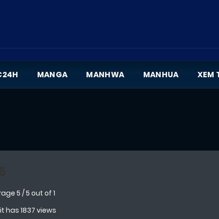
C24H
MANGA
MANHWA
MANHUA
XEM 
5
rage
5
/
5
out of
1
 it has 1837 views