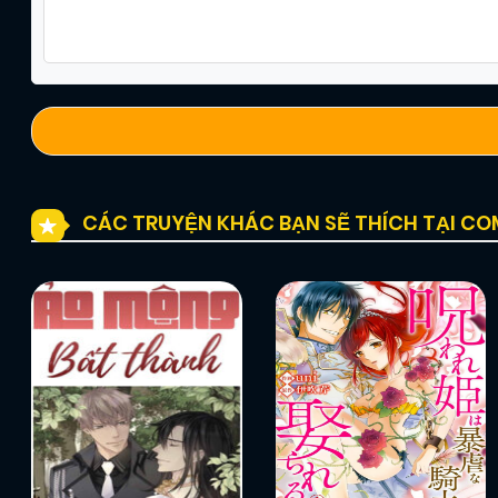
CÁC TRUYỆN KHÁC BẠN SẼ THÍCH TẠI C