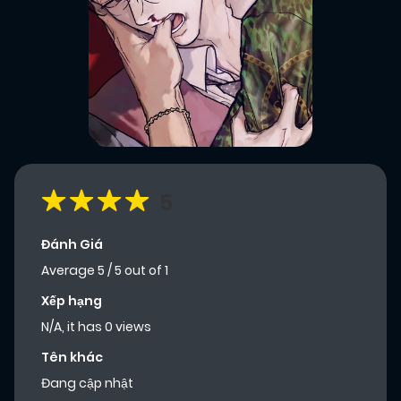
5
Đánh Giá
Average
5
/
5
out of
1
Xếp hạng
N/A, it has 0 views
Tên khác
Đang cập nhật