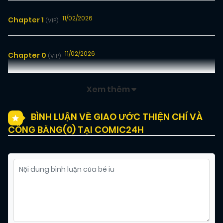
11/02/2026
Chapter 1
(VIP)
11/02/2026
Chapter 0
(VIP)
Xem thêm
BÌNH LUẬN VỀ GIAO ƯỚC THIỆN CHÍ VÀ
CÔNG BẰNG(
0
) TẠI COMIC24H