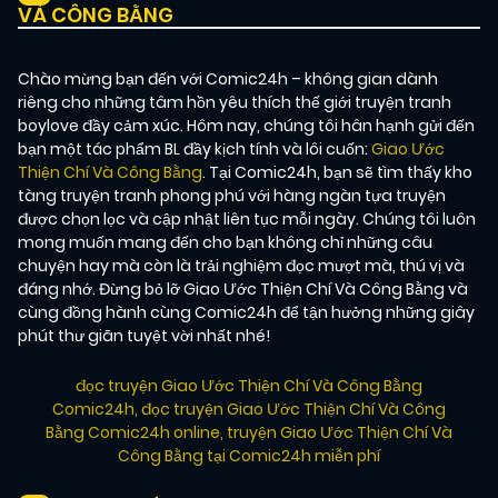
VÀ CÔNG BẰNG
Chào mừng bạn đến với Comic24h – không gian dành
riêng cho những tâm hồn yêu thích thế giới truyện tranh
boylove đầy cảm xúc. Hôm nay, chúng tôi hân hạnh gửi đến
bạn một tác phẩm BL đầy kịch tính và lôi cuốn:
Giao Ước
Thiện Chí Và Công Bằng
. Tại Comic24h, bạn sẽ tìm thấy kho
tàng truyện tranh phong phú với hàng ngàn tựa truyện
được chọn lọc và cập nhật liên tục mỗi ngày. Chúng tôi luôn
mong muốn mang đến cho bạn không chỉ những câu
chuyện hay mà còn là trải nghiệm đọc mượt mà, thú vị và
đáng nhớ. Đừng bỏ lỡ Giao Ước Thiện Chí Và Công Bằng và
cùng đồng hành cùng Comic24h để tận hưởng những giây
phút thư giãn tuyệt vời nhất nhé!
đọc truyện Giao Ước Thiện Chí Và Công Bằng
Comic24h
,
đọc truyện Giao Ước Thiện Chí Và Công
Bằng Comic24h online
,
truyện Giao Ước Thiện Chí Và
Công Bằng tại Comic24h miễn phí