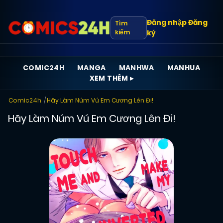
Đăng nhập
Đăng
Tìm
kiếm
ký
COMIC24H
MANGA
MANHWA
MANHUA
XEM THÊM ▸
Comic24h
Hãy Làm Núm Vú Em Cương Lên Đi!
Hãy Làm Núm Vú Em Cương Lên Đi!