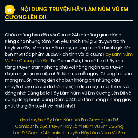
NỘI DUNG TRUYỆN HÃY LÀM NÚM VÚ EM
CƯƠNG LÊN ĐI!
Chào mừng bạn đến với Comic24h – không gian dành
riêng cho những tâm hồn yêu thích thế giới truyện tranh
boylove đầy cảm xúc. Hôm nay, chúng tôi hân hạnh gửi đến
bạn một tác phẩm BL đầy kịch tính và lôi cuốn:
Hãy Làm Núm
Vú Em Cương Lên Đi!
. Tại Comic24h, bạn sẽ tìm thấy kho
tàng truyện tranh phong phú với hàng ngàn tựa truyện
được chọn lọc và cập nhật liên tục mỗi ngày. Chúng tôi luôn
mong muốn mang đến cho bạn không chỉ những câu
chuyện hay mà còn là trải nghiệm đọc mượt mà, thú vị và
đáng nhớ. Đừng bỏ lỡ Hãy Làm Núm Vú Em Cương Lên Đi! và
cùng đồng hành cùng Comic24h để tận hưởng những giây
phút thư giãn tuyệt vời nhất nhé!
đọc truyện Hãy Làm Núm Vú Em Cương Lên Đi!
Comic24h
,
đọc truyện Hãy Làm Núm Vú Em Cương
Lên Đi! Comic24h online
,
truyện Hãy Làm Núm Vú Em