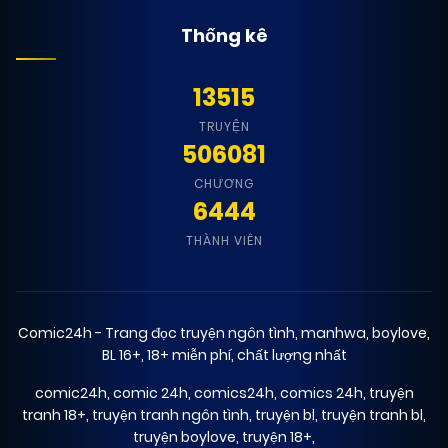
Thống kê
13515
TRUYỆN
506081
CHƯƠNG
6444
THÀNH VIÊN
Comic24h - Trang đọc truyện ngôn tình, manhwa, boylove,
BL 16+, 18+ miễn phí, chất lượng nhất
comic24h
,
comic 24h
,
comics24h
,
comics 24h
,
truyện
tranh 18+
,
truyện tranh ngôn tình
,
truyện bl
,
truyện tranh bl
,
truyện boylove
,
truyện 18+
,