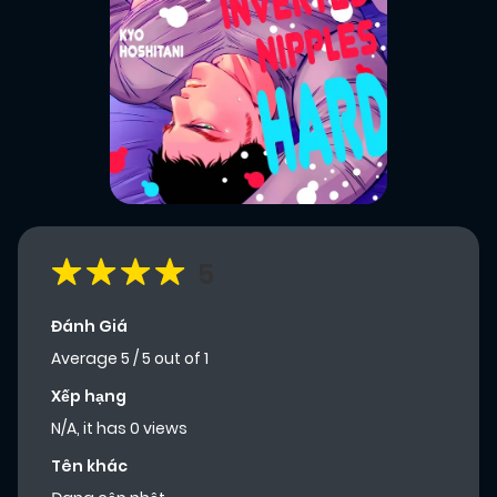
5
Đánh Giá
Average
5
/
5
out of
1
Xếp hạng
N/A, it has 0 views
Tên khác