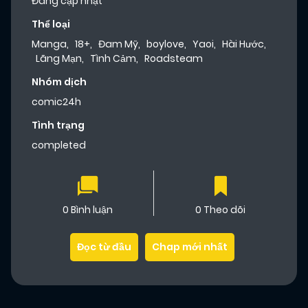
Đang cập nhật
Thể loại
Manga
,
18+
,
Đam Mỹ
,
boylove
,
Yaoi
,
Hài Hước
,
Lãng Mạn
,
Tình Cảm
,
Roadsteam
Nhóm dịch
comic24h
Tình trạng
completed
0 Bình luận
0 Theo dõi
Đọc từ đầu
Chap mới nhất