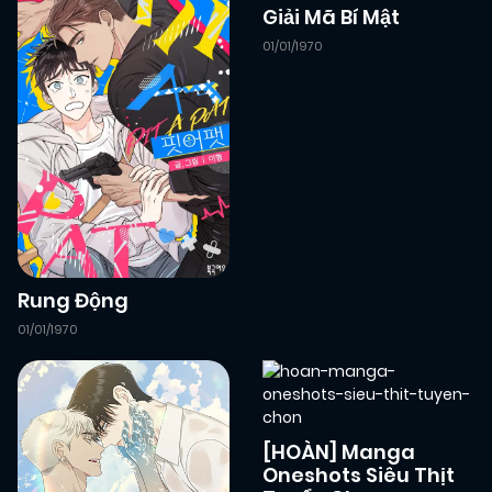
Giải Mã Bí Mật
01/01/1970
Rung Động
01/01/1970
[HOÀN] Manga
Oneshots Siêu Thịt