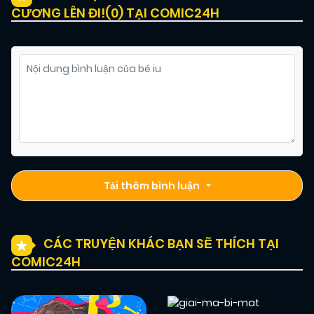
CƯƠNG LÊN ĐI!(
0
) TẠI COMIC24H
Tải thêm bình luận
CÁC TRUYỆN KHÁC BẠN SẼ THÍCH TẠI
COMIC24H