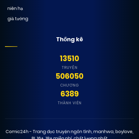
niên hạ
giả tưởng
Thống kê
13510
TRUYỆN
506050
CHƯƠNG
6389
THÀNH VIÊN
Comic24h - Trang đọc truyện ngôn tình, manhwa, boylove,
BL 16+, 18+ miễn phí, chất lượng nhất