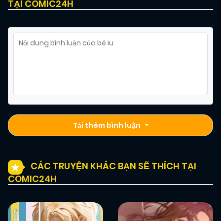
TẠI COMIC24H
Tải thêm bình luận
CÁC TRUYỆN KHÁC BẠN SẼ THÍCH TẠI
COMIC24H