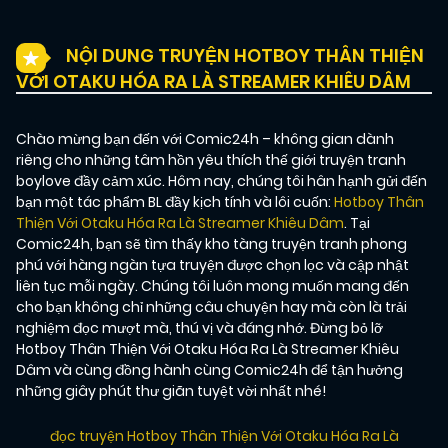
NỘI DUNG TRUYỆN HOTBOY THÂN THIỆN
VỚI OTAKU HÓA RA LÀ STREAMER KHIÊU DÂM
Chào mừng bạn đến với Comic24h – không gian dành
riêng cho những tâm hồn yêu thích thế giới truyện tranh
boylove đầy cảm xúc. Hôm nay, chúng tôi hân hạnh gửi đến
bạn một tác phẩm BL đầy kịch tính và lôi cuốn:
Hotboy Thân
Thiện Với Otaku Hóa Ra Là Streamer Khiêu Dâm
. Tại
Comic24h, bạn sẽ tìm thấy kho tàng truyện tranh phong
phú với hàng ngàn tựa truyện được chọn lọc và cập nhật
liên tục mỗi ngày. Chúng tôi luôn mong muốn mang đến
cho bạn không chỉ những câu chuyện hay mà còn là trải
nghiệm đọc mượt mà, thú vị và đáng nhớ. Đừng bỏ lỡ
Hotboy Thân Thiện Với Otaku Hóa Ra Là Streamer Khiêu
Dâm và cùng đồng hành cùng Comic24h để tận hưởng
những giây phút thư giãn tuyệt vời nhất nhé!
đọc truyện Hotboy Thân Thiện Với Otaku Hóa Ra Là