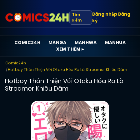
Đăng nhập
Đăng
Tìm
kiếm
ký
COMIC24H
MANGA
MANHWA
MANHUA
XEM THÊM ▸
Comic24h
Hotboy Thân Thiện Với Otaku Hóa Ra Là Streamer Khiêu Dâm
Hotboy Thân Thiện Với Otaku Hóa Ra Là
Streamer Khiêu Dâm