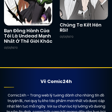
Chúng Ta Kết Hôn
Rồi!
Bạn Đồng Hành Của
Tôi Là Undead Mạnh
01/01/1970
Nhất Ở Thế Giới Khác
01/01/1970
Về Comic24h
Comic24h
– Trang web lý tưởng dành cho những tín đồ
truyện BL, nơi quy tụ kho tác phẩm mới nhất và được cập
nhật liên tục mỗi ngày. Với sự chọn lọc kỹ lưỡng và đường
truyền ổn định, comic24h cam kết mang đến cho bạn trải