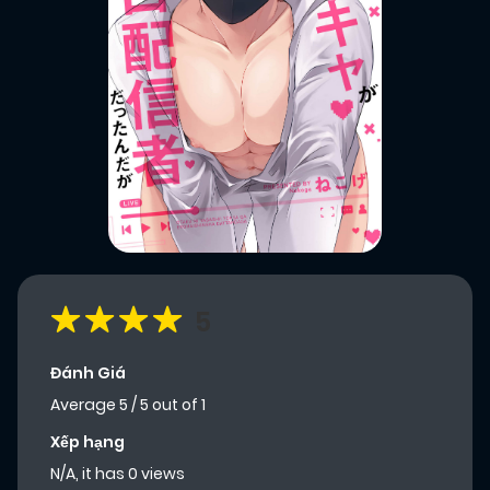
5
Đánh Giá
Average
5
/
5
out of
1
Xếp hạng
N/A, it has 0 views