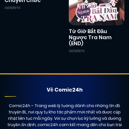
Chuyển Chức
15/12/2024
Chapter 10
(JL)
01/01/1970
15/12/2024
Chapter 9
(JL)
Từ Giờ Bắt Đầu
Ngược Tra Nam
(END)
15/12/2024
Chapter 8
(JL)
01/01/1970
15/12/2024
Chapter 7
(JL)
15/12/2024
Chapter 6
(JL)
Về Comic24h
Comic24h
– Trang web lý tưởng dành cho những tín đồ
15/12/2024
Chapter 5
(JL)
truyện BL, nơi quy tụ kho tác phẩm mới nhất và được cập
nhật liên tục mỗi ngày. Với sự chọn lọc kỹ lưỡng và đường
truyền ổn định, comic24h cam kết mang đến cho bạn trải
15/12/2024
Chapter 4
(JL)