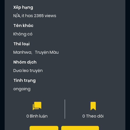
Xếp hạng
N/A, it has 2365 views
Tên khác
Không có
Thể loại
Manhwa
,
Truyện Màu
Nhóm dịch
Dưa leo truyện
Tình trạng
ongoing
0 Bình luận
0 Theo dõi