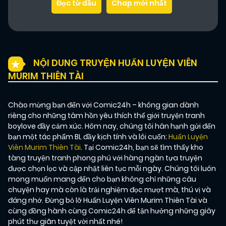
Đọc từ đầu
Chap mới nhất
NỘI DUNG TRUYỆN HUẤN LUYỆN VIÊN
MURIM THIÊN TÀI
Chào mừng bạn đến với Comic24h – không gian dành
riêng cho những tâm hồn yêu thích thế giới truyện tranh
boylove đầy cảm xúc. Hôm nay, chúng tôi hân hạnh gửi đến
bạn một tác phẩm BL đầy kịch tính và lôi cuốn:
Huấn Luyện
Viên Murim Thiên Tài
. Tại Comic24h, bạn sẽ tìm thấy kho
tàng truyện tranh phong phú với hàng ngàn tựa truyện
được chọn lọc và cập nhật liên tục mỗi ngày. Chúng tôi luôn
mong muốn mang đến cho bạn không chỉ những câu
chuyện hay mà còn là trải nghiệm đọc mượt mà, thú vị và
đáng nhớ. Đừng bỏ lỡ Huấn Luyện Viên Murim Thiên Tài và
cùng đồng hành cùng Comic24h để tận hưởng những giây
phút thư giãn tuyệt vời nhất nhé!