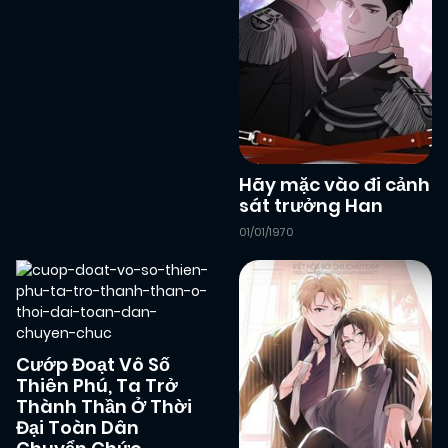
15/12/2024
Chapter 16
(JL)
15/12/2024
Chapter 15
(JL)
15/12/2024
Hãy mặc vào đi cảnh
Chapter 14
(JL)
sát trưởng Han
01/01/1970
15/12/2024
Chapter 13
(JL)
15/12/2024
Chapter 12
(JL)
Cướp Đoạt Vô Số
Thiên Phú, Ta Trở
15/12/2024
Chapter 11
(JL)
Thành Thần Ở Thời
Đại Toàn Dân