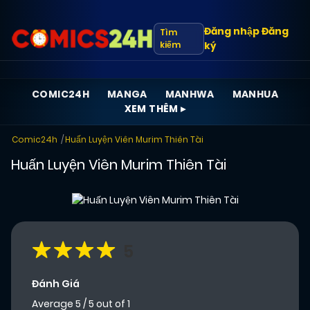
Đăng nhập
Đăng
Tìm
kiếm
ký
COMIC24H
MANGA
MANHWA
MANHUA
XEM THÊM ▸
Comic24h
Huấn Luyện Viên Murim Thiên Tài
Huấn Luyện Viên Murim Thiên Tài
5
Đánh Giá
Average
5
/
5
out of
1