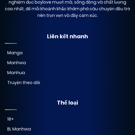
nghiệm đọc boylove mượt mà, sống động và chất lượng
cao nhất, để mỗi khoảnh khắc khám phá câu chuyện đều trở
nên trọn vẹn và đầy cảm xúc.
15/12/2024
Chapter 3
(JL)
Liên kết nhanh
15/12/2024
Chapter 2
(JL)
Manga
15/12/2024
Manhwa
Chapter 1
(JL)
Manhua
Truyện theo dõi
Thể loại
18+
BL Manhwa