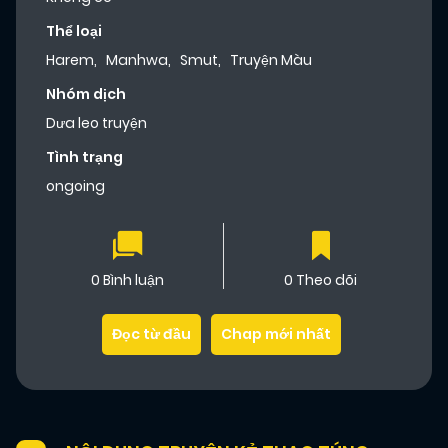
Thể loại
Harem
,
Manhwa
,
Smut
,
Truyện Màu
Nhóm dịch
Dưa leo truyện
Tình trạng
ongoing
0 Bình luận
0 Theo dõi
Đọc từ đầu
Chap mới nhất