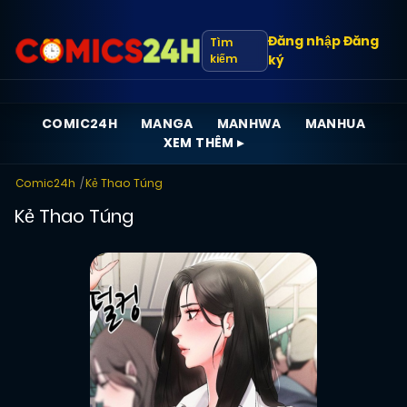
Đăng nhập
Đăng
Tìm
kiếm
ký
COMIC24H
MANGA
MANHWA
MANHUA
XEM THÊM ▸
Comic24h
Kẻ Thao Túng
Kẻ Thao Túng