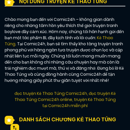
NỘI DUNG TRUYỆN KẺ THAO TÚNG
Chào mừng bạn đến với Comic24h – không gian dành
riêng cho những tâm hồn yêu thích thế giới truyện tranh
boylove đầy cảm xúc. Hôm nay, chúng tôi hân hạnh gửi đến
bạn một tác phẩm BL đầy kịch tính và lôi cuốn:
Kẻ Thao
Túng
. Tại Comic24h, bạn sẽ tìm thấy kho tàng truyện tranh
phong phú với hàng ngàn tựa truyện được chọn lọc và cập
nhật liên tục mỗi ngày. Chúng tôi luôn mong muốn mang
đến cho bạn không chỉ những câu chuyện hay mà còn là
trải nghiệm đọc mượt mà, thú vị và đáng nhớ. Đừng bỏ lỡ Kẻ
Thao Túng và cùng đồng hành cùng Comic24h để tận
hưởng những giây phút thư giãn tuyệt vời nhất nhé!
đọc truyện Kẻ Thao Túng Comic24h
,
đọc truyện Kẻ
Thao Túng Comic24h online
,
truyện Kẻ Thao Túng
tại Comic24h miễn phí
DANH SÁCH CHƯƠNG KẺ THAO TÚNG