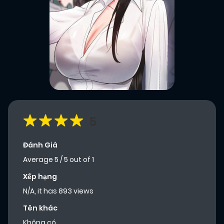
5
Đánh Giá
Average
5
/
5
out of
1
Xếp hạng
N/A, it has 893 views
Tên khác
Không có