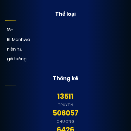
Thể loại
18+
BL Manhwa
niên hạ
giả tưởng
Thống kê
13511
TRUYỆN
506057
CHƯƠNG
6426