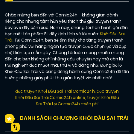
Chào mừng bạn đến với Comic24h – không gian dành
riêng cho những tâm hồn yêu thích thế giới truyện tranh
boylove đầy cảm xúc. Hôm nay, chúng tôi hân hạnh gửi đến
bạn một tác phẩm BL đầy kịch tính và lôi cuốn:
Khởi Đầu Sai
Trái
. Tại Comic24h, bạn sẽ tìm thấy kho tàng truyện tranh
phong phú với hàng ngàn tựa truyện được chọn lọc và cập
nhật liên tục mỗi ngày. Chúng tôi luôn mong muốn mang
đến cho bạn không chỉ những câu chuyện hay mà còn là
trải nghiệm đọc mượt mà, thú vị và đáng nhớ. Đừng bỏ lỡ
Khởi Đầu Sai Trái và cùng đồng hành cùng Comic24h để tận
hưởng những giây phút thư giãn tuyệt vời nhất nhé!
đọc truyện Khởi Đầu Sai Trái Comic24h
,
đọc truyện
Khởi Đầu Sai Trái Comic24h online
,
truyện Khởi Đầu
Sai Trái tại Comic24h miễn phí
DANH SÁCH CHƯƠNG KHỞI ĐẦU SAI TRÁI