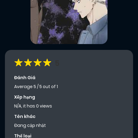
5
Đánh Giá
Average
5
/
5
out of
1
Xếp hạng
N/A, it has 0 views
Tên khác
Đang cập nhật
Thể loại