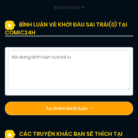
Xem thêm
BÌNH LUẬN VỀ KHỞI ĐẦU SAI TRÁI(
0
) TẠI
COMIC24H
Tải thêm bình luận
CÁC TRUYỆN KHÁC BẠN SẼ THÍCH TẠI