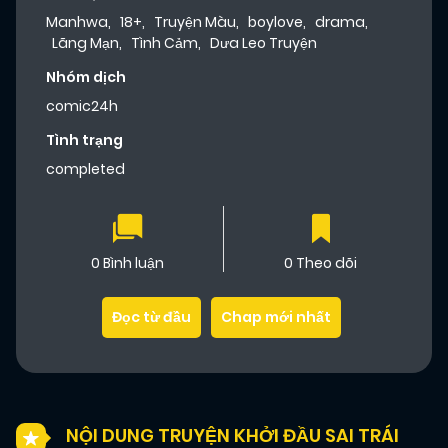
Manhwa
,
18+
,
Truyện Màu
,
boylove
,
drama
,
Lãng Mạn
,
Tình Cảm
,
Dưa Leo Truyện
Nhóm dịch
comic24h
Tình trạng
completed
0 Bình luận
0 Theo dõi
Đọc từ đầu
Chap mới nhất
NỘI DUNG TRUYỆN KHỞI ĐẦU SAI TRÁI