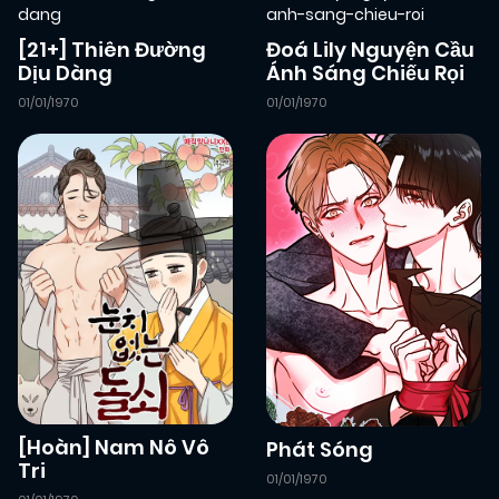
[21+] Thiên Đường
Đoá Lily Nguyện Cầu
Dịu Dàng
Ánh Sáng Chiếu Rọi
01/01/1970
01/01/1970
[Hoàn] Nam Nô Vô
Phát Sóng
Tri
01/01/1970