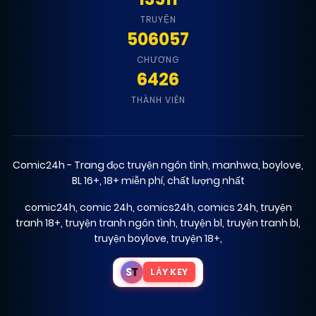
TRUYỆN
506057
CHƯƠNG
6426
THÀNH VIÊN
Comic24h - Trang đọc truyện ngôn tình, manhwa, boylove,
BL 16+, 18+ miễn phí, chất lượng nhất
comic24h
,
comic 24h
,
comics24h
,
comics 24h
,
truyện
tranh 18+
,
truyện tranh ngôn tình
,
truyện bl
,
truyện tranh bl
,
truyện boylove
,
truyện 18+
,
S
T
LẤY KEY