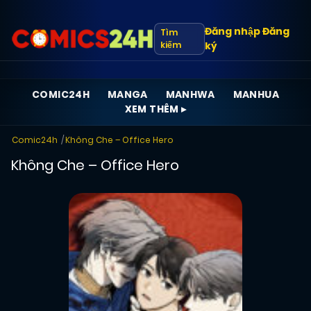
Đăng nhập
Đăng
Tìm
kiếm
ký
COMIC24H
MANGA
MANHWA
MANHUA
XEM THÊM ▸
Comic24h
Không Che – Office Hero
Không Che – Office Hero