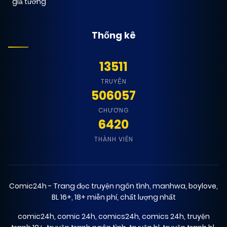
giả tưởng
Thống kê
13511
TRUYỆN
506057
CHƯƠNG
6420
THÀNH VIÊN
Comic24h - Trang đọc truyện ngôn tình, manhwa, boylove,
BL 16+, 18+ miễn phí, chất lượng nhất
comic24h
,
comic 24h
,
comics24h
,
comics 24h
,
truyện