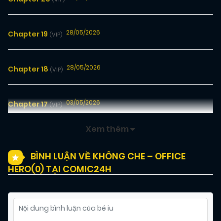
28/05/2026
Chapter 19
(VIP)
28/05/2026
Chapter 18
(VIP)
03/05/2026
Chapter 17
(VIP)
Xem thêm
25/04/2026
Chapter 16
(VIP)
BÌNH LUẬN VỀ KHÔNG CHE – OFFICE
HERO(
0
) TẠI COMIC24H
18/04/2026
Chapter 15
(VIP)
11/04/2026
Chapter 14
(VIP)