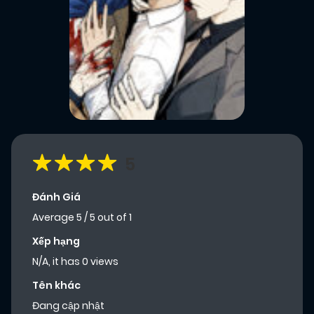
5
Đánh Giá
Average
5
/
5
out of
1
Xếp hạng
N/A, it has 0 views
Tên khác
Đang cập nhật