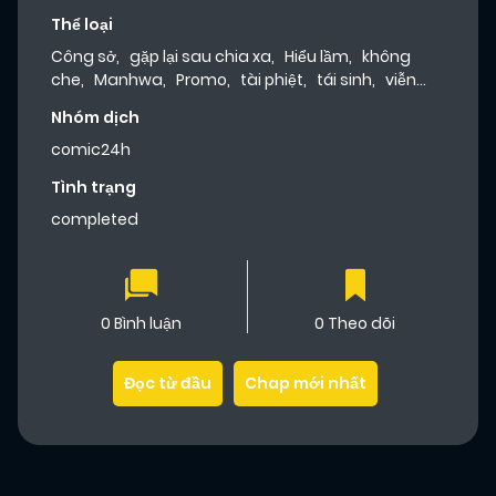
Thể loại
Công sở
,
gặp lại sau chia xa
,
Hiểu lầm
,
không
che
,
Manhwa
,
Promo
,
tài phiệt
,
tái sinh
,
viễn
tưởng
,
Roads team
Nhóm dịch
comic24h
Tình trạng
completed
0 Bình luận
0 Theo dõi
Đọc từ đầu
Chap mới nhất