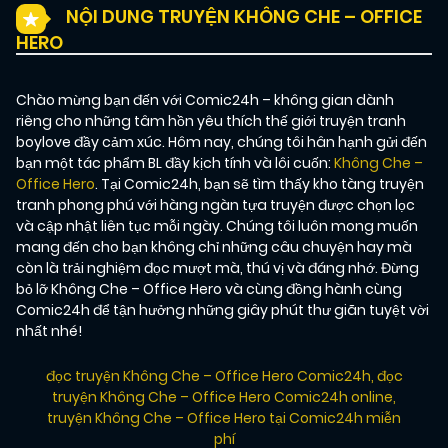
NỘI DUNG TRUYỆN KHÔNG CHE – OFFICE
HERO
Chào mừng bạn đến với Comic24h – không gian dành
riêng cho những tâm hồn yêu thích thế giới truyện tranh
boylove đầy cảm xúc. Hôm nay, chúng tôi hân hạnh gửi đến
bạn một tác phẩm BL đầy kịch tính và lôi cuốn:
Không Che –
Office Hero
. Tại Comic24h, bạn sẽ tìm thấy kho tàng truyện
tranh phong phú với hàng ngàn tựa truyện được chọn lọc
và cập nhật liên tục mỗi ngày. Chúng tôi luôn mong muốn
mang đến cho bạn không chỉ những câu chuyện hay mà
còn là trải nghiệm đọc mượt mà, thú vị và đáng nhớ. Đừng
bỏ lỡ Không Che – Office Hero và cùng đồng hành cùng
Comic24h để tận hưởng những giây phút thư giãn tuyệt vời
nhất nhé!
đọc truyện Không Che – Office Hero Comic24h
,
đọc
truyện Không Che – Office Hero Comic24h online
,
truyện Không Che – Office Hero tại Comic24h miễn
phí