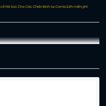
n Lễ Hồi Sức Cho Các Chiến Binh tại Comic24h miễn phí