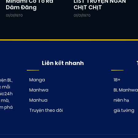
Minami Cố Tỏ Ra
LIST TRUYỆN NGẮN
Dâm Đãng
CHỊT CHỊT
01/01/1970
01/01/1970
Liên kết nhanh
Manga
18+
ện BL,
c mỗi
Manhwa
BL Manhwa
mic24h
Manhua
niên hạ
t mà,
ám phá
Truyện theo dõi
giả tưởng