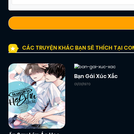
CÁC TRUYỆN KHÁC BẠN SẼ THÍCH TẠI C
Bạn Gái Xúc Xắc
01/01/1970