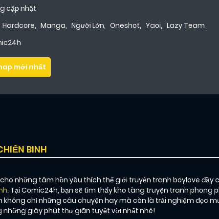
g cập nhật
Hardcore
,
Manga
,
Người Lớn
,
Oneshot
,
Yaoi
,
Lazy Team
ic24h
hap mới nhất
CHIẾN BINH
o những tâm hồn yêu thích thế giới truyện tranh boylove đầy 
inh
. Tại Comic24h, bạn sẽ tìm thấy kho tàng truyện tranh phong p
không chỉ những câu chuyện hay mà còn là trải nghiệm đọc mượt
những giây phút thư giãn tuyệt vời nhất nhé!