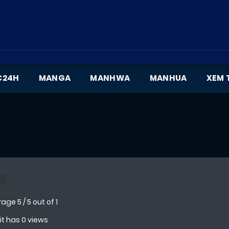
C24H
MANGA
MANHWA
MANHUA
XEM 
5
rage
5
/
5
out of
1
 it has 0 views