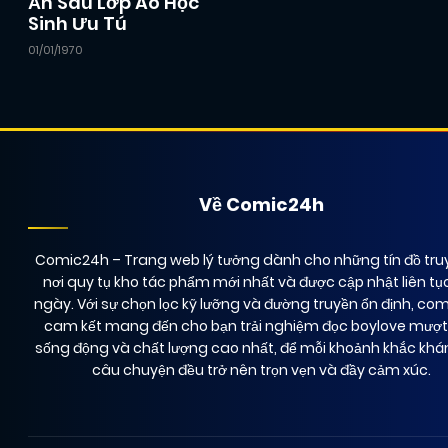
Ẩn Sau Lớp Áo Học
Sinh Ưu Tú
01/01/1970
Về Comic24h
Comic24h
– Trang web lý tưởng dành cho những tín đồ truy
nơi quy tụ kho tác phẩm mới nhất và được cập nhật liên tụ
ngày. Với sự chọn lọc kỹ lưỡng và đường truyền ổn định, co
cam kết mang đến cho bạn trải nghiệm đọc boylove mượ
sống động và chất lượng cao nhất, để mỗi khoảnh khắc kh
câu chuyện đều trở nên trọn vẹn và đầy cảm xúc.