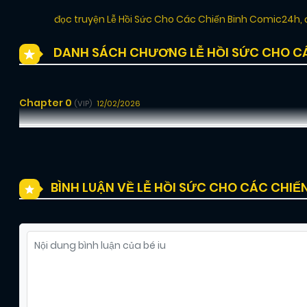
đọc truyện Lễ Hồi Sức Cho Các Chiến Binh Comic24h
,
DANH SÁCH CHƯƠNG LỄ HỒI SỨC CHO CÁ
Chapter 0
12/02/2026
(VIP)
BÌNH LUẬN VỀ LỄ HỒI SỨC CHO CÁC CHIẾN