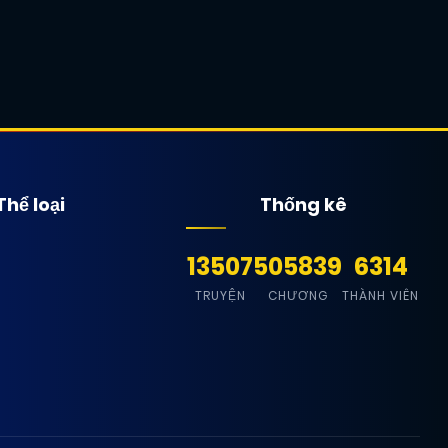
Thể loại
Thống kê
13507
505839
6314
TRUYỆN
CHƯƠNG
THÀNH VIÊN