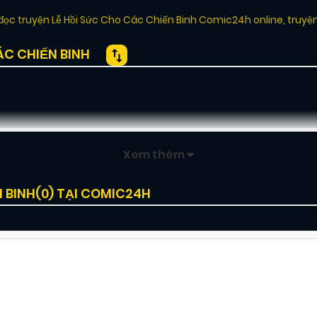
đọc truyện Lễ Hồi Sức Cho Các Chiến Binh Comic24h online
,
truyệ
C CHIẾN BINH
Xem thêm
 BINH(
0
) TẠI COMIC24H