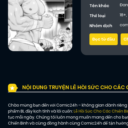
Đan
Tên khác
18+
,
Thể loại
com
Nhóm dịch
Đọc từ đầu
C
NỘI DUNG TRUYỆN LỄ HỒI SỨC CHO CÁC 
Chào mừng bạn đến với Comic24h – không gian dành riêng ch
phẩm BL đầy kịch tính và lôi cuốn:
Lễ Hồi Sức Cho Các Chiến B
tục mỗi ngày. Chúng tôi luôn mong muốn mang đến cho bạn 
Chiến Binh và cùng đồng hành cùng Comic24h để tận hưởng 