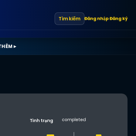
Tìm kiếm
Đăng nhập
Đăng ký
THÊM ▸
completed
Tình trạng