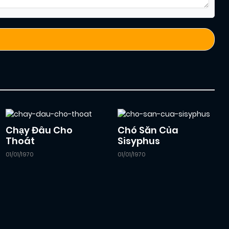
Chạy Đâu Cho
Chó Săn Của
Thoát
Sisyphus
01/01/1970
01/01/1970