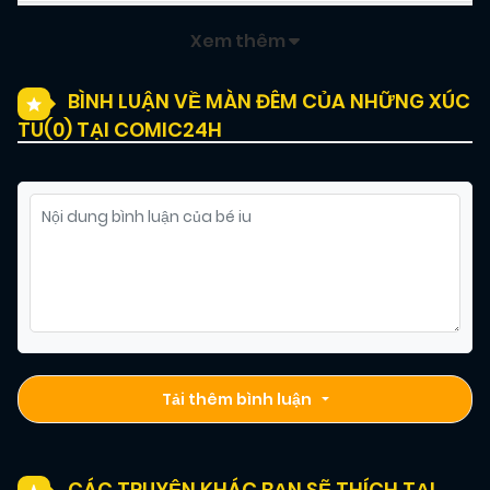
Xem thêm
BÌNH LUẬN VỀ MÀN ĐÊM CỦA NHỮNG XÚC
TU(
0
) TẠI COMIC24H
Tải thêm bình luận
CÁC TRUYỆN KHÁC BẠN SẼ THÍCH TẠI