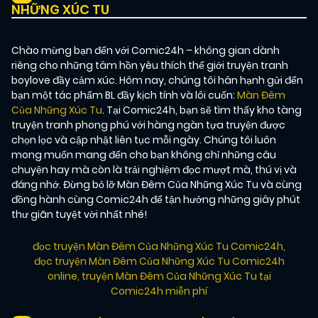
NHỮNG XÚC TU
Chào mừng bạn đến với Comic24h – không gian dành
riêng cho những tâm hồn yêu thích thế giới truyện tranh
boylove đầy cảm xúc. Hôm nay, chúng tôi hân hạnh gửi đến
bạn một tác phẩm BL đầy kịch tính và lôi cuốn:
Màn Đêm
Của Những Xúc Tu
. Tại Comic24h, bạn sẽ tìm thấy kho tàng
truyện tranh phong phú với hàng ngàn tựa truyện được
chọn lọc và cập nhật liên tục mỗi ngày. Chúng tôi luôn
mong muốn mang đến cho bạn không chỉ những câu
chuyện hay mà còn là trải nghiệm đọc mượt mà, thú vị và
đáng nhớ. Đừng bỏ lỡ Màn Đêm Của Những Xúc Tu và cùng
đồng hành cùng Comic24h để tận hưởng những giây phút
thư giãn tuyệt vời nhất nhé!
đọc truyện Màn Đêm Của Những Xúc Tu Comic24h
,
đọc truyện Màn Đêm Của Những Xúc Tu Comic24h
online
,
truyện Màn Đêm Của Những Xúc Tu tại
Comic24h miễn phí