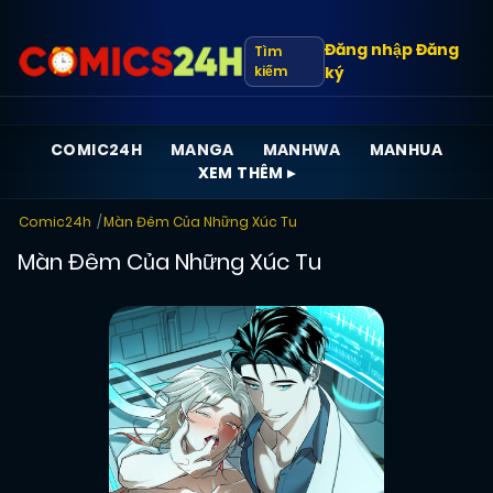
Đăng nhập
Đăng
Tìm
kiếm
ký
COMIC24H
MANGA
MANHWA
MANHUA
XEM THÊM ▸
Comic24h
Màn Đêm Của Những Xúc Tu
Màn Đêm Của Những Xúc Tu