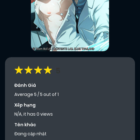
5
Đánh Giá
Average
5
/
5
out of
1
Xếp hạng
N/A, it has 0 views
Tên khác
Đang cập nhật