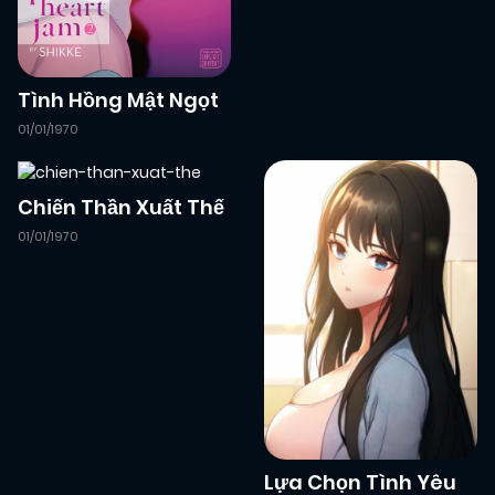
01/02/2026
Chapter 1
(VIP)
Tình Hồng Mật Ngọt
01/02/2026
Chapter 0
(VIP)
01/01/1970
Chiến Thần Xuất Thế
01/01/1970
Lựa Chọn Tình Yêu