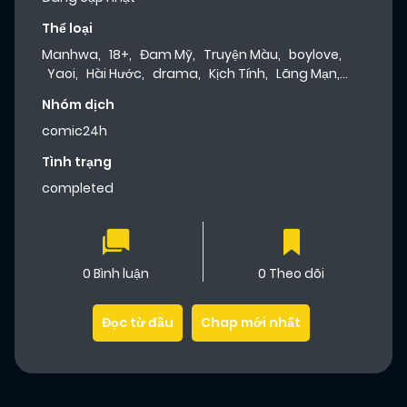
Thể loại
Manhwa
,
18+
,
Đam Mỹ
,
Truyện Màu
,
boylove
,
Yaoi
,
Hài Hước
,
drama
,
Kịch Tính
,
Lãng Mạn
,
Tình Cảm
,
Dưa Leo Truyện
Nhóm dịch
comic24h
Tình trạng
completed
0 Bình luận
0 Theo dõi
Đọc từ đầu
Chap mới nhất