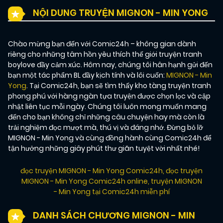
NỘI DUNG TRUYỆN MIGNON - MIN YONG
Chào mừng bạn đến với Comic24h – không gian dành
riêng cho những tâm hồn yêu thích thế giới truyện tranh
boylove đầy cảm xúc. Hôm nay, chúng tôi hân hạnh gửi đến
bạn một tác phẩm BL đầy kịch tính và lôi cuốn:
MIGNON - Min
Yong
. Tại Comic24h, bạn sẽ tìm thấy kho tàng truyện tranh
phong phú với hàng ngàn tựa truyện được chọn lọc và cập
nhật liên tục mỗi ngày. Chúng tôi luôn mong muốn mang
đến cho bạn không chỉ những câu chuyện hay mà còn là
trải nghiệm đọc mượt mà, thú vị và đáng nhớ. Đừng bỏ lỡ
MIGNON - Min Yong và cùng đồng hành cùng Comic24h để
tận hưởng những giây phút thư giãn tuyệt vời nhất nhé!
đọc truyện MIGNON - Min Yong Comic24h
,
đọc truyện
MIGNON - Min Yong Comic24h online
,
truyện MIGNON
- Min Yong tại Comic24h miễn phí
DANH SÁCH CHƯƠNG MIGNON - MIN