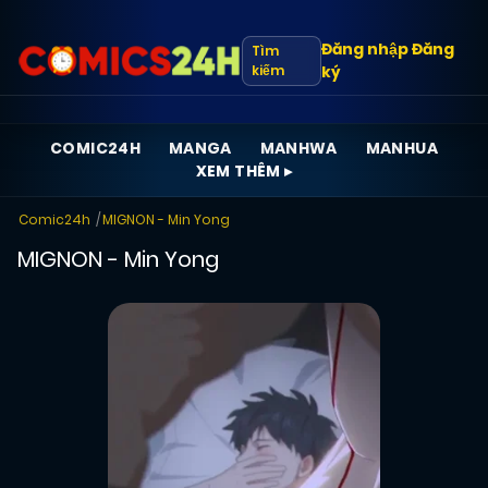
Đăng nhập
Đăng
Tìm
kiếm
ký
COMIC24H
MANGA
MANHWA
MANHUA
XEM THÊM ▸
Comic24h
MIGNON - Min Yong
MIGNON - Min Yong