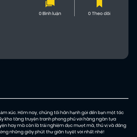
0 Bình luận
0 Theo dõi
cảm xúc. Hôm nay, chúng tôi hân hạnh gửi đến bạn một tác
hấy kho tàng truyện tranh phong phú với hàng ngàn tựa
yện hay mà còn là trải nghiệm đọc mượt mà, thú vị và đáng
ng những giây phút thư giãn tuyệt vời nhất nhé!