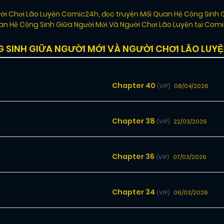
ười Chơi Lão Luyện Comic24h
,
đọc truyện Mối Quan Hệ Cộng Sinh 
an Hệ Cộng Sinh Giữa Người Mới Và Người Chơi Lão Luyện tại Com
SINH GIỮA NGƯỜI MỚI VÀ NGƯỜI CHƠI LÃO LUY
Chapter 40
08/04/2026
(VIP)
Chapter 38
22/03/2026
(VIP)
Chapter 36
07/03/2026
(VIP)
Chapter 34
06/03/2026
(VIP)