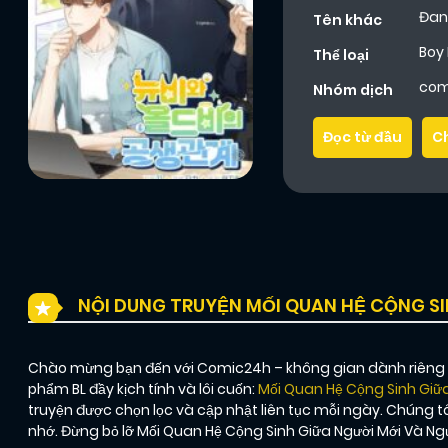
Đan
Tên khác
Boy
Thể loại
com
Nhóm dịch
Đọc từ đầu
C
NỘI DUNG TRUYỆN MỐI QUAN HỆ CỘNG SI
Chào mừng bạn đến với Comic24h – không gian dành riêng ch
phẩm BL đầy kịch tính và lôi cuốn:
Mối Quan Hệ Cộng Sinh Giữa
truyện được chọn lọc và cập nhật liên tục mỗi ngày. Chúng
nhớ. Đừng bỏ lỡ Mối Quan Hệ Cộng Sinh Giữa Người Mới Và N