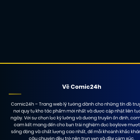
Chapter 7
12/02/2026
(VIP)
Chapter 5
12/02/2026
(VIP)
Chapter 3
12/02/2026
(VIP)
Chapter 1
12/02/2026
(VIP)
Về Comic24h
Comic24h
– Trang web lý tưởng dành cho những tín đồ truy
nơi quy tụ kho tác phẩm mới nhất và được cập nhật liên tụ
ngày. Với sự chọn lọc kỹ lưỡng và đường truyền ổn định, co
cam kết mang đến cho bạn trải nghiệm đọc boylove mượ
sống động và chất lượng cao nhất, để mỗi khoảnh khắc kh
câu chuyện đều trở nên trọn vẹn và đầy cảm xúc.