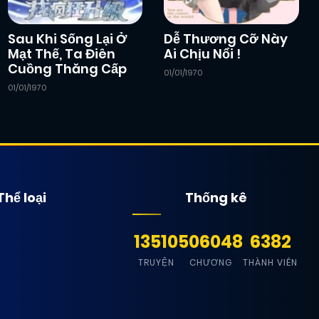
Sau Khi Sống Lại Ở
Dễ Thương Cỡ Này
Mạt Thế, Ta Điên
Ai Chịu Nổi !
Cuồng Thăng Cấp
01/01/1970
01/01/1970
Thể loại
Thống kê
13510
506048
6382
TRUYỆN
CHƯƠNG
THÀNH VIÊN