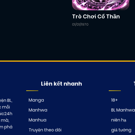
Chapter 6
12/02/2026
(VIP)
Trò Chơi Cổ Thần
01/01/1970
Chapter 4
12/02/2026
(VIP)
Chapter 2
12/02/2026
(VIP)
Chapter 0
12/02/2026
(VIP)
Liên kết nhanh
Manga
18+
ện BL,
c mỗi
Manhwa
BL Manhwa
mic24h
Manhua
niên hạ
t mà,
ám phá
Truyện theo dõi
giả tưởng