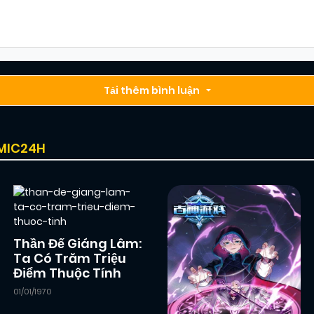
Chapter 18
12/02/2026
(VIP)
Chapter 16
Tải thêm bình luận
12/02/2026
(VIP)
Chapter 14
12/02/2026
(VIP)
OMIC24H
Chapter 12
12/02/2026
(VIP)
Chapter 10
12/02/2026
(VIP)
Thần Đế Giáng Lâm:
Ta Có Trăm Triệu
Điểm Thuộc Tính
Chapter 8
12/02/2026
(VIP)
01/01/1970