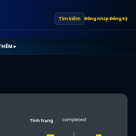
Tìm kiếm
Đăng nhập
Đăng ký
THÊM ▸
completed
Tình trạng