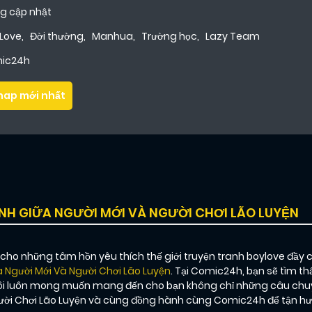
g cập nhật
 Love
,
Đời thường
,
Manhua
,
Trường học
,
Lazy Team
ic24h
hap mới nhất
NH GIỮA NGƯỜI MỚI VÀ NGƯỜI CHƠI LÃO LUYỆN
o những tâm hồn yêu thích thế giới truyện tranh boylove đầy 
 Người Mới Và Người Chơi Lão Luyện
. Tại Comic24h, bạn sẽ tìm t
 tôi luôn mong muốn mang đến cho bạn không chỉ những câu chu
gười Chơi Lão Luyện và cùng đồng hành cùng Comic24h để tận hưở