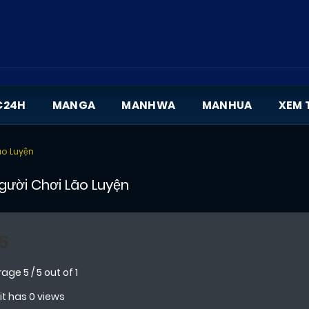
C24H
MANGA
MANHWA
MANHUA
XEM 
ão Luyện
gười Chơi Lão Luyện
5
rage
5
/
5
out of
1
 it has 0 views