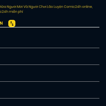
Giữa Người Mới Và Người Chơi Lão Luyện Comic24h online
,
ic24h miễn phí
ỆN