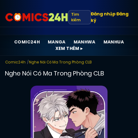
Đăng nhập
Đăng
Tìm
kiếm
ký
COMIC24H
MANGA
MANHWA
MANHUA
XEM THÊM ▸
Comic24h
Nghe Nói Có Ma Trong Phòng CLB
Nghe Nói Có Ma Trong Phòng CLB