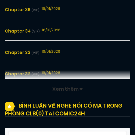
16/01/2026
Chapter 35
(VIP)
16/01/2026
Chapter 34
(VIP)
16/01/2026
Chapter 33
(VIP)
16/01/2026
Chapter 32
(VIP)
Xem thêm
16/01/2026
Chapter 31
(VIP)
BÌNH LUẬN VỀ NGHE NÓI CÓ MA TRONG
PHÒNG CLB(
0
) TẠI COMIC24H
13/01/2026
Chapter 30
(VIP)