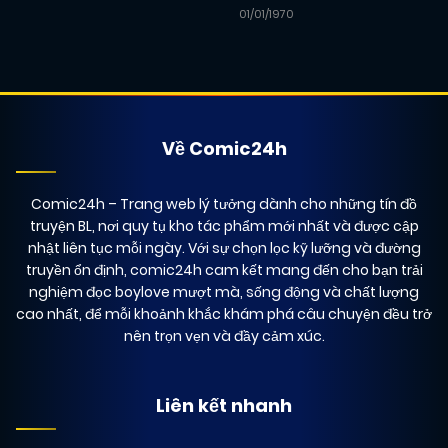
07/01/2026
Chapter 10
01/01/1970
(VIP)
07/01/2026
Chapter 9
(VIP)
Về Comic24h
07/01/2026
Chapter 8
(VIP)
Comic24h
– Trang web lý tưởng dành cho những tín đồ
truyện BL, nơi quy tụ kho tác phẩm mới nhất và được cập
07/01/2026
Chapter 7
(VIP)
nhật liên tục mỗi ngày. Với sự chọn lọc kỹ lưỡng và đường
truyền ổn định, comic24h cam kết mang đến cho bạn trải
nghiệm đọc boylove mượt mà, sống động và chất lượng
07/01/2026
Chapter 6
(VIP)
cao nhất, để mỗi khoảnh khắc khám phá câu chuyện đều trở
nên trọn vẹn và đầy cảm xúc.
07/01/2026
Chapter 5
(VIP)
Liên kết nhanh
07/01/2026
Chapter 4
(VIP)