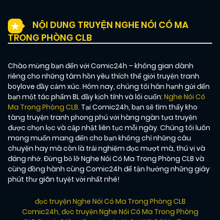
NỘI DUNG TRUYỆN NGHE NÓI CÓ MA
TRONG PHÒNG CLB
Chào mừng bạn đến với Comic24h – không gian dành
riêng cho những tâm hồn yêu thích thế giới truyện tranh
boylove đầy cảm xúc. Hôm nay, chúng tôi hân hạnh gửi đến
bạn một tác phẩm BL đầy kịch tính và lôi cuốn:
Nghe Nói Có
Ma Trong Phòng CLB
. Tại Comic24h, bạn sẽ tìm thấy kho
tàng truyện tranh phong phú với hàng ngàn tựa truyện
được chọn lọc và cập nhật liên tục mỗi ngày. Chúng tôi luôn
mong muốn mang đến cho bạn không chỉ những câu
chuyện hay mà còn là trải nghiệm đọc mượt mà, thú vị và
đáng nhớ. Đừng bỏ lỡ Nghe Nói Có Ma Trong Phòng CLB và
cùng đồng hành cùng Comic24h để tận hưởng những giây
phút thư giãn tuyệt vời nhất nhé!
đọc truyện Nghe Nói Có Ma Trong Phòng CLB
Comic24h
,
đọc truyện Nghe Nói Có Ma Trong Phòng