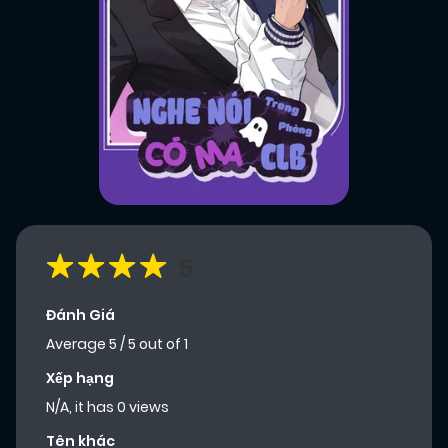
5
Đánh Giá
Average
5
/
5
out of
1
Xếp hạng
N/A, it has 0 views
Tên khác