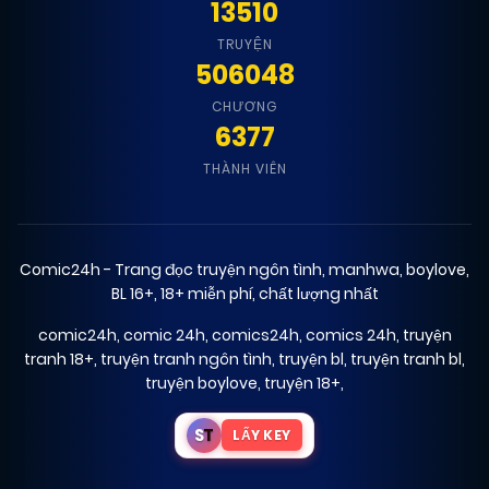
13510
TRUYỆN
506048
CHƯƠNG
6377
THÀNH VIÊN
Comic24h - Trang đọc truyện ngôn tình, manhwa, boylove,
BL 16+, 18+ miễn phí, chất lượng nhất
comic24h
,
comic 24h
,
comics24h
,
comics 24h
,
truyện
tranh 18+
,
truyện tranh ngôn tình
,
truyện bl
,
truyện tranh bl
,
truyện boylove
,
truyện 18+
,
S
T
LẤY KEY