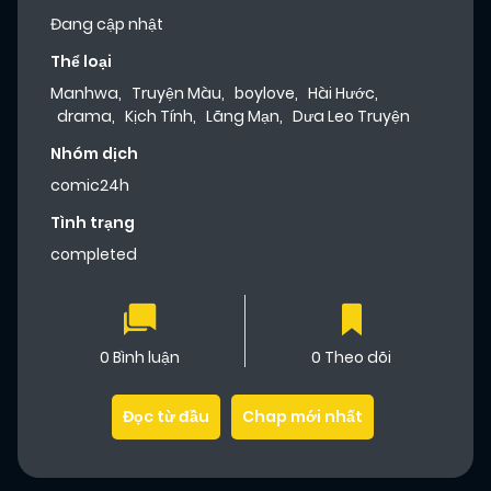
Đang cập nhật
Thể loại
Manhwa
,
Truyện Màu
,
boylove
,
Hài Hước
,
drama
,
Kịch Tính
,
Lãng Mạn
,
Dưa Leo Truyện
Nhóm dịch
comic24h
Tình trạng
completed
0 Bình luận
0 Theo dõi
Đọc từ đầu
Chap mới nhất