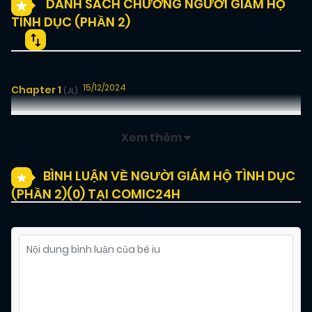
DANH SÁCH CHƯƠNG NGƯỜI GIÁM HỘ
TÌNH DỤC (PHẦN 2)
15/12/2024
Chapter 1
(JL)
Xem thêm
BÌNH LUẬN VỀ NGƯỜI GIÁM HỘ TÌNH DỤC
(PHẦN 2)(
0
) TẠI COMIC24H