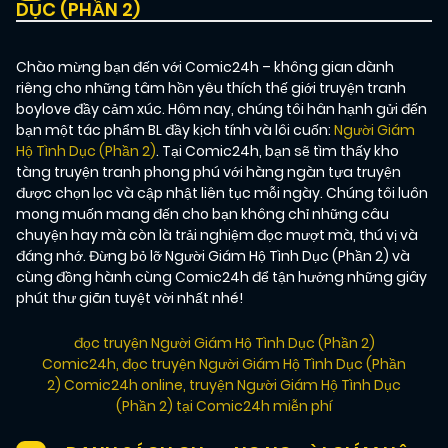
DỤC (PHẦN 2)
Chào mừng bạn đến với Comic24h – không gian dành
riêng cho những tâm hồn yêu thích thế giới truyện tranh
boylove đầy cảm xúc. Hôm nay, chúng tôi hân hạnh gửi đến
bạn một tác phẩm BL đầy kịch tính và lôi cuốn:
Người Giám
Hộ Tình Dục (Phần 2)
. Tại Comic24h, bạn sẽ tìm thấy kho
tàng truyện tranh phong phú với hàng ngàn tựa truyện
được chọn lọc và cập nhật liên tục mỗi ngày. Chúng tôi luôn
mong muốn mang đến cho bạn không chỉ những câu
chuyện hay mà còn là trải nghiệm đọc mượt mà, thú vị và
đáng nhớ. Đừng bỏ lỡ Người Giám Hộ Tình Dục (Phần 2) và
cùng đồng hành cùng Comic24h để tận hưởng những giây
phút thư giãn tuyệt vời nhất nhé!
đọc truyện Người Giám Hộ Tình Dục (Phần 2)
Comic24h
,
đọc truyện Người Giám Hộ Tình Dục (Phần
2) Comic24h online
,
truyện Người Giám Hộ Tình Dục
(Phần 2) tại Comic24h miễn phí