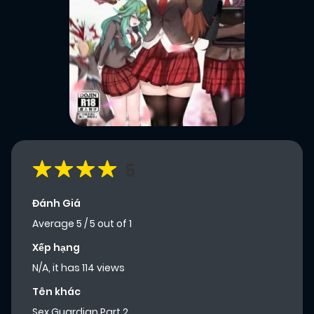
5
Đánh Giá
Average
5
/
5
out of
1
Xếp hạng
N/A, it has 114 views
Tên khác
Sex Guardian Part 2