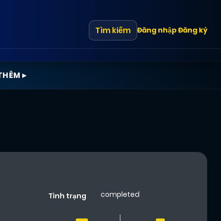
Tìm kiếm
Đăng nhập
Đăng ký
THÊM ▸
completed
Tình trạng