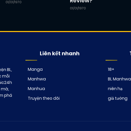
Review?
01/01/1970
01/01/1970
Liên kết nhanh
Manga
18+
ện BL,
c mỗi
Manhwa
BL Manhwa
mic24h
Manhua
niên hạ
t mà,
ám phá
Truyện theo dõi
giả tưởng