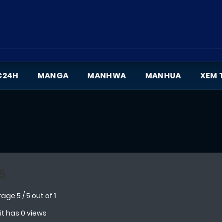
C24H
MANGA
MANHWA
MANHUA
XEM 
5
rage
5
/
5
out of
1
 it has 0 views