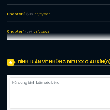
Chapter 3
08/01/2026
(VIP)
Chapter 1
08/01/2026
(VIP)
BÌNH LUẬN VỀ NHỮNG ĐIỀU XX GIẤU KÍN(
0