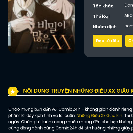
Đan
Tên khác
ABO
Thể loại
com
Nhóm dịch
Đọc từ đầu
C
NỘI DUNG TRUYỆN NHỮNG ĐIỀU XX GIẤU 
Chào mừng bạn đến với Comic24h – không gian dành riêng ch
phẩm BL đầy kịch tính và lôi cuốn:
Những Điều Xx Giấu Kín
. Tại
ngày. Chúng tôi luôn mong muốn mang đến cho bạn không ch
cùng đồng hành cùng Comic24h để tận hưởng những giây phú