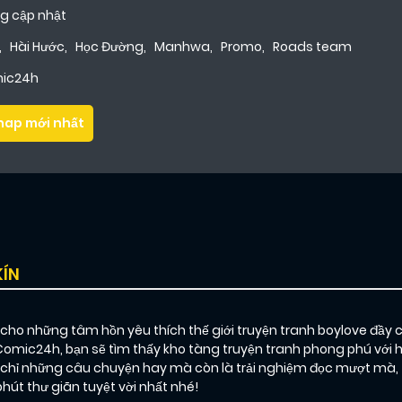
g cập nhật
,
Hài Hước
,
Học Đường
,
Manhwa
,
Promo
,
Roads team
ic24h
hap mới nhất
KÍN
o những tâm hồn yêu thích thế giới truyện tranh boylove đầy 
 Comic24h, bạn sẽ tìm thấy kho tàng truyện tranh phong phú với 
ỉ những câu chuyện hay mà còn là trải nghiệm đọc mượt mà, thú
t thư giãn tuyệt vời nhất nhé!