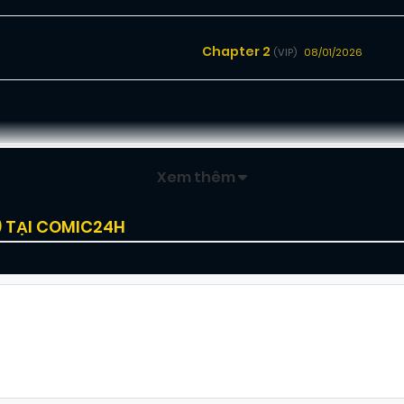
Chapter 2
08/01/2026
(VIP)
Xem thêm
) TẠI COMIC24H