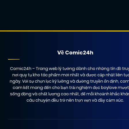
Về Comic24h
Comic24h
– Trang web lý tưởng dành cho những tín đồ truy
nơi quy tụ kho tác phẩm mới nhất và được cập nhật liên tụ
ngày. Với sự chọn lọc kỹ lưỡng và đường truyền ổn định, co
cam kết mang đến cho bạn trải nghiệm đọc boylove mượ
sống động và chất lượng cao nhất, để mỗi khoảnh khắc kh
câu chuyện đều trở nên trọn vẹn và đầy cảm xúc.