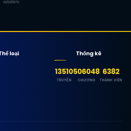
01/01/1970
Thể loại
Thống kê
13510
506048
6382
TRUYỆN
CHƯƠNG
THÀNH VIÊN