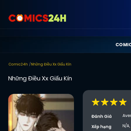
COMI
Comic24h
Những Điều Xx Giấu Kín
Những Điều Xx Giấu Kín
Ave
Đánh Giá
N/A,
Xếp hạng